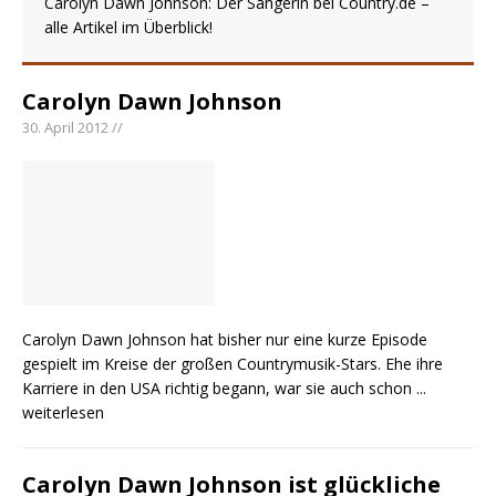
Carolyn Dawn Johnson: Der Sängerin bei Country.de –
alle Artikel im Überblick!
pez veröffentlicht neue Single „Late Night
Talks“ – eine Hymne auf unvergessliche
Sommernächte
Carolyn Dawn Johnson
Randy Travis veröffentlicht mit „I Don’t Care“
30. April 2012 //
einen weiteren Schatz aus dem Archiv
Ben Gallaher kehrt zu seinen Wurzeln zurück –
„Taylor Gold“ zeigt die Kraft der Akustik
Carolyn Dawn Johnson hat bisher nur eine kurze Episode
gespielt im Kreise der großen Countrymusik-Stars. Ehe ihre
Karriere in den USA richtig begann, war sie auch schon
...
weiterlesen
Carolyn Dawn Johnson ist glückliche