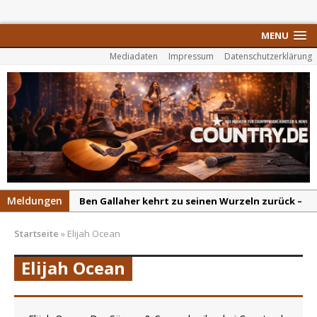
MENU
Mediadaten
Impressum
Datenschutzerklärung
Meldungen
Ben Gallaher kehrt zu seinen Wurzeln zurück –
„Taylor Gold“ zeigt die Kraft der Akustik
Startseite
»
Elijah Ocean
Colton Dawson legt mit „Worth It“ nach –
Country mit Herz und Humor
Elijah Ocean
Carly Pearce hinterfragt den ständigen
Vergleich mit anderen