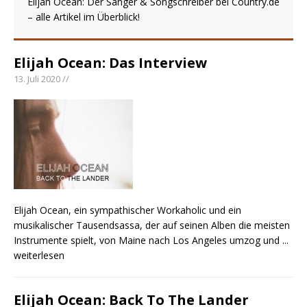
Elijah Ocean: Der Sänger & Songschreiber bei Country.de
Ella Langley schreibt Musikgeschichte:
– alle Artikel im Überblick!
„Choosin‘ Texas“ gehört zu den größten Hits
aller Zeiten
pez veröffentlicht neue Single „Late Night
Elijah Ocean: Das Interview
Talks“ – eine Hymne auf unvergessliche
13. Juli 2020 //
Sommernächte
Country Music Hot News – 9. August 2026:
Morgan Wallen, Dolly Parton und Riley Green im
Fokus
Elijah Ocean, ein sympathischer Workaholic und ein
musikalischer Tausendsassa, der auf seinen Alben die meisten
Instrumente spielt, von Maine nach Los Angeles umzog und
...
weiterlesen
Elijah Ocean: Back To The Lander