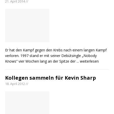
Carter Faith mit brandneuem Musikvideo zu
21. April 2014 //
„Pearl Handled Pistol“
Son Volt – „Sound Signal Serenades“ erscheint
am 28. August
pez veröffentlicht neue Single „Late Night
Talks“ – eine Hymne auf unvergessliche
Sommernächte
Er hat den Kampf gegen den Krebs nach einem langen Kampf
verloren. 1997 stand er mit seiner Debütsingle „Nobody
Knows“ vier Wochen lang an der Spitze der
... weiterlesen
Kollegen sammeln für Kevin Sharp
18. April 2012 //