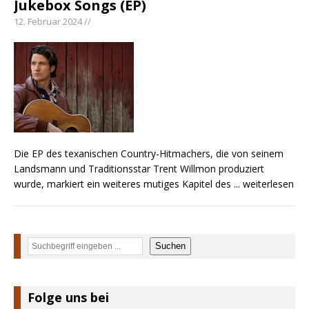
Jukebox Songs (EP)
Kacey Musgraves entführt Fans mit neuem
12. Februar 2024 //
Video zu „Mexico Honey“
Carly Pearce hinterfragt den ständigen
Vergleich mit anderen
Ella Langley schreibt Musikgeschichte:
„Choosin‘ Texas“ gehört zu den größten Hits
aller Zeiten
Die EP des texanischen Country-Hitmachers, die von seinem
Landsmann und Traditionsstar Trent Willmon produziert
wurde, markiert ein weiteres mutiges Kapitel des
... weiterlesen
Suchen
Suchen
Folge uns bei