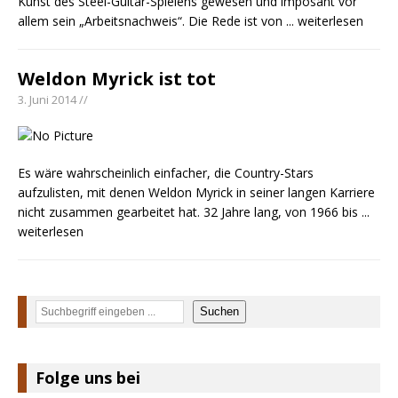
Kunst des Steel-Guitar-Spielens gewesen und imposant vor
Danke für Euer Vertrauen: Country.de erreicht
allem sein „Arbeitsnachweis“. Die Rede ist von
... weiterlesen
täglich rund 10.000 Leser
Weldon Myrick ist tot
3. Juni 2014 //
Es wäre wahrscheinlich einfacher, die Country-Stars
aufzulisten, mit denen Weldon Myrick in seiner langen Karriere
nicht zusammen gearbeitet hat. 32 Jahre lang, von 1966 bis
...
weiterlesen
Suchen
Suchen
Folge uns bei