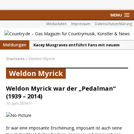
MENU
Mediadaten
Impressum
Datenschutzerklärung
Meldungen
Kacey Musgraves entführt Fans mit neuem
Video zu „Mexico Honey“
Startseite
»
Weldon Myrick
Carter Faith mit brandneuem Musikvideo zu
„Pearl Handled Pistol“
Weldon Myrick
Son Volt – „Sound Signal Serenades“ erscheint
am 28. August
Weldon Myrick war der „Pedalman“
(1939 – 2014)
Country Music Hot News – 2. August 2026: Dolly
Parton, Bill Anderson und Shaboozey im Fokus
10. Juni 2014 //
Chris Johnson & The Hollywood Hillbillies
kündigen neues Album mit „Better Days
Ahead“ an
Er war eine imposante Erscheinung, imposant ist auch seine