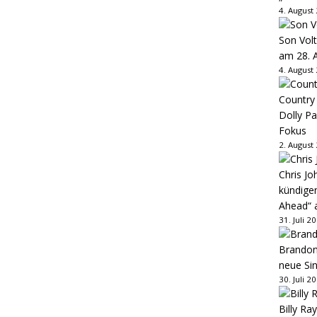
4. August
Son Volt
am 28. 
4. August
Country
Dolly P
Fokus
2. August
Chris Jo
kündige
Ahead“ 
31. Juli 2
Brandon 
neue Sin
30. Juli 2
Billy Ray