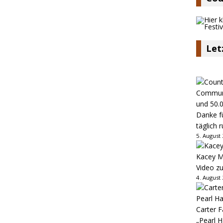
Let
Danke fü
täglich 
5. August
Kacey M
Video z
4. August
Carter 
„Pearl H