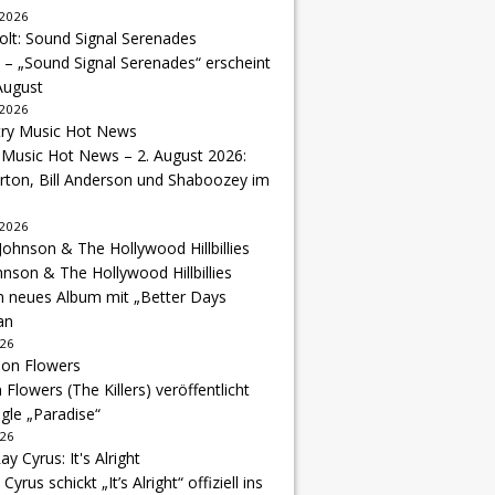
 2026
 – „Sound Signal Serenades“ erscheint
August
 2026
 Music Hot News – 2. August 2026:
arton, Bill Anderson und Shaboozey im
 2026
hnson & The Hollywood Hillbillies
n neues Album mit „Better Days
an
026
Flowers (The Killers) veröffentlicht
gle „Paradise“
026
 Cyrus schickt „It’s Alright“ offiziell ins