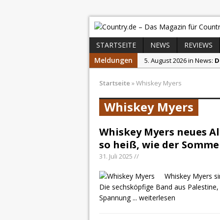
STARTSEITE
NEWS
REVIEWS
Meldungen
5. August 2026 in News:
D
4. August 2026 in News:
K
Startseite
»
Whiskey Myers
4. August 2026 in News:
C
Whiskey Myers
4. August 2026 in News:
S
2. August 2026 in News:
C
Whiskey Myers neues A
31. Juli 2026 in News:
Chri
so heiß, wie der Somme
31. Juli 2025 //
Whiskey Myers si
Die sechsköpfige Band aus Palestine
Spannung
... weiterlesen