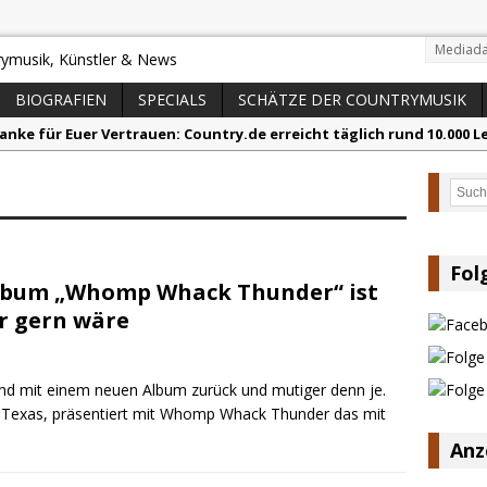
Mediada
BIOGRAFIEN
SPECIALS
SCHÄTZE DER COUNTRYMUSIK
anke für Euer Vertrauen: Country.de erreicht täglich rund 10.000 L
acey Musgraves entführt Fans mit neuem Video zu „Mexico Honey“
Such
arter Faith mit brandneuem Musikvideo zu „Pearl Handled Pistol“
on Volt – „Sound Signal Serenades“ erscheint am 28. August
ountry Music Hot News – 2. August 2026: Dolly Parton, Bill Anders
Fol
lbum „Whomp Whack Thunder“ ist
s Johnson & The Hollywood Hillbillies kündigen neues Album mit „
r gern wäre
nd mit einem neuen Album zurück und mutiger denn je.
, Texas, präsentiert mit Whomp Whack Thunder das mit
Anz