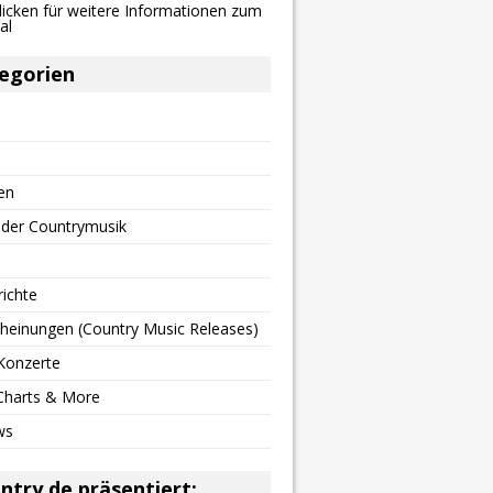
egorien
en
 der Countrymusik
richte
heinungen (Country Music Releases)
Konzerte
 Charts & More
ws
ntry.de präsentiert: