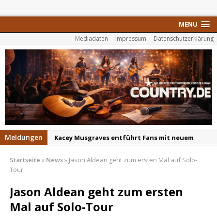
MENU
Mediadaten
Impressum
Datenschutzerklärung
Meldungen
Kacey Musgraves entführt Fans mit neuem
Video zu „Mexico Honey“
Startseite
»
News
»
Jason Aldean geht zum ersten Mal auf Solo-
Carter Faith mit brandneuem Musikvideo zu
Tour
„Pearl Handled Pistol“
Jason Aldean geht zum ersten
Son Volt – „Sound Signal Serenades“ erscheint
Mal auf Solo-Tour
am 28. August