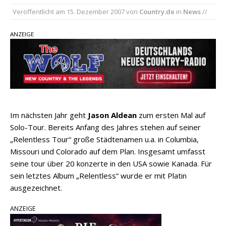
Country Music Hot News – 2. August 2026: Dolly
Veröffentlicht am
15. Dezember 2007
von
Country.de
in
News
//
Parton, Bill Anderson und Shaboozey im Fokus
Chris Johnson & The Hollywood Hillbillies
ANZEIGE
kündigen neues Album mit „Better Days
Ahead“ an
Danke für Euer Vertrauen: Country.de erreicht
täglich rund 10.000 Leser
Im nächsten Jahr geht
Jason Aldean
zum ersten Mal auf
Solo-Tour. Bereits Anfang des Jahres stehen auf seiner
„Relentless Tour“ große Städtenamen u.a. in Columbia,
Missouri und Colorado auf dem Plan. Insgesamt umfasst
seine tour über 20 konzerte in den USA sowie Kanada. Für
sein letztes Album „Relentless“ wurde er mit Platin
ausgezeichnet.
ANZEIGE