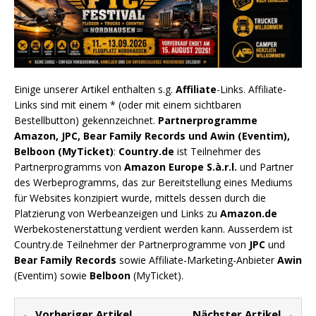
Einige unserer Artikel enthalten s.g.
Affiliate
-Links. Affiliate-
Links sind mit einem * (oder mit einem sichtbaren
Bestellbutton) gekennzeichnet.
Partnerprogramme
Amazon, JPC, Bear Family Records und Awin (Eventim),
Belboon (MyTicket)
:
Country.de
ist Teilnehmer des
Partnerprogramms von
Amazon Europe S.à.r.l.
und Partner
des Werbeprogramms, das zur Bereitstellung eines Mediums
für Websites konzipiert wurde, mittels dessen durch die
Platzierung von Werbeanzeigen und Links zu
Amazon.de
Werbekostenerstattung verdient werden kann. Ausserdem ist
Country.de Teilnehmer der Partnerprogramme von
JPC
und
Bear Family Records
sowie Affiliate-Marketing-Anbieter
Awin
(Eventim) sowie
Belboon
(MyTicket).
← Vorheriger Artikel
Nächster Artikel →