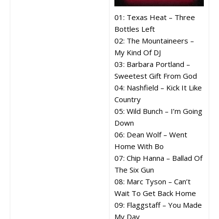
01: Texas Heat – Three
Bottles Left
02: The Mountaineers –
My Kind Of DJ
03: Barbara Portland –
Sweetest Gift From God
04: Nashfield – Kick It Like
Country
05: Wild Bunch – I’m Going
Down
06: Dean Wolf – Went
Home With Bo
07: Chip Hanna – Ballad Of
The Six Gun
08: Marc Tyson – Can’t
Wait To Get Back Home
09: Flaggstaff – You Made
My Day