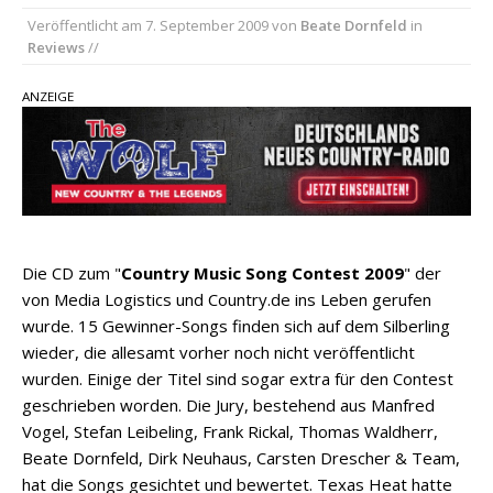
Veröffentlicht am
7. September 2009
von
Beate Dornfeld
in
täglich rund 10.000 Leser
Reviews
//
Kacey Musgraves entführt Fans mit neuem
Video zu „Mexico Honey“
ANZEIGE
Carly Pearce hinterfragt den ständigen
Vergleich mit anderen
Die CD zum "
Country Music Song Contest 2009
" der
von Media Logistics und Country.de ins Leben gerufen
wurde. 15 Gewinner-Songs finden sich auf dem Silberling
wieder, die allesamt vorher noch nicht veröffentlicht
wurden. Einige der Titel sind sogar extra für den Contest
geschrieben worden. Die Jury, bestehend aus Manfred
Vogel, Stefan Leibeling, Frank Rickal, Thomas Waldherr,
Beate Dornfeld, Dirk Neuhaus, Carsten Drescher & Team,
hat die Songs gesichtet und bewertet. Texas Heat hatte