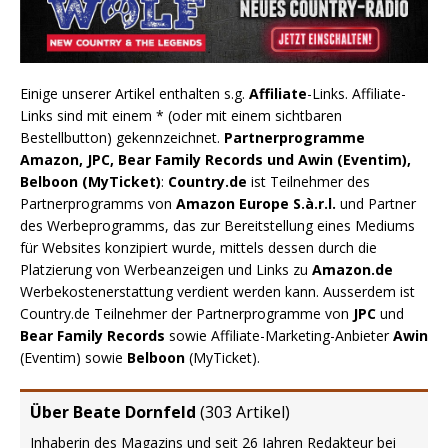
Einige unserer Artikel enthalten s.g.
Affiliate
-Links. Affiliate-
Links sind mit einem * (oder mit einem sichtbaren
Bestellbutton) gekennzeichnet.
Partnerprogramme
Amazon, JPC, Bear Family Records und Awin (Eventim),
Belboon (MyTicket)
:
Country.de
ist Teilnehmer des
Partnerprogramms von
Amazon Europe S.à.r.l.
und Partner
des Werbeprogramms, das zur Bereitstellung eines Mediums
für Websites konzipiert wurde, mittels dessen durch die
Platzierung von Werbeanzeigen und Links zu
Amazon.de
Werbekostenerstattung verdient werden kann. Ausserdem ist
Country.de Teilnehmer der Partnerprogramme von
JPC
und
Bear Family Records
sowie Affiliate-Marketing-Anbieter
Awin
(Eventim) sowie
Belboon
(MyTicket).
Über Beate Dornfeld
(
303 Artikel
)
Inhaberin des Magazins und seit 26 Jahren Redakteur bei