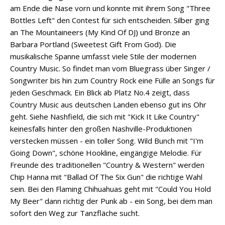
am Ende die Nase vorn und konnte mit ihrem Song "Three
Bottles Left" den Contest für sich entscheiden. Silber ging
an The Mountaineers (My Kind Of DJ) und Bronze an
Barbara Portland (Sweetest Gift From God). Die
musikalische Spanne umfasst viele Stile der modernen
Country Music. So findet man vom Bluegrass über Singer /
Songwriter bis hin zum Country Rock eine Fülle an Songs für
jeden Geschmack. Ein Blick ab Platz No.4 zeigt, dass
Country Music aus deutschen Landen ebenso gut ins Ohr
geht. Siehe Nashfield, die sich mit "Kick It Like Country"
keinesfalls hinter den großen Nashville-Produktionen
verstecken müssen - ein toller Song. Wild Bunch mit "I'm
Going Down", schöne Hookline, eingängige Melodie. Für
Freunde des traditionellen "Country & Western" werden
Chip Hanna mit "Ballad Of The Six Gun" die richtige Wahl
sein. Bei den Flaming Chihuahuas geht mit "Could You Hold
My Beer" dann richtig der Punk ab - ein Song, bei dem man
sofort den Weg zur Tanzfläche sucht.