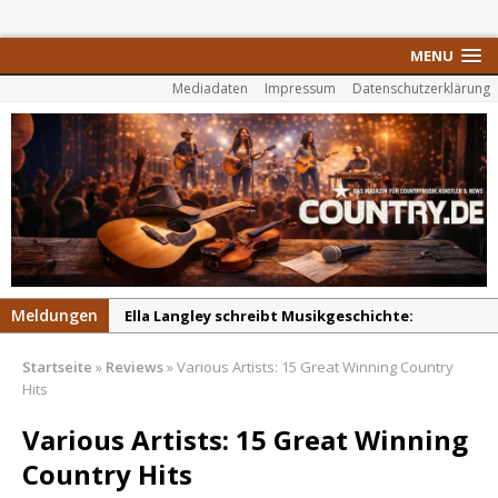
MENU
Mediadaten
Impressum
Datenschutzerklärung
Ella Langley schreibt Musikgeschichte:
Meldungen
„Choosin‘ Texas“ gehört zu den größten Hits
pez veröffentlicht neue Single „Late Night
Startseite
»
Reviews
»
Various Artists: 15 Great Winning Country
aller Zeiten
Talks“ – eine Hymne auf unvergessliche
Hits
Sommernächte
Various Artists: 15 Great Winning
Randy Travis veröffentlicht mit „I Don’t Care“
einen weiteren Schatz aus dem Archiv
Country Hits
Danke für Euer Vertrauen: Country.de erreicht