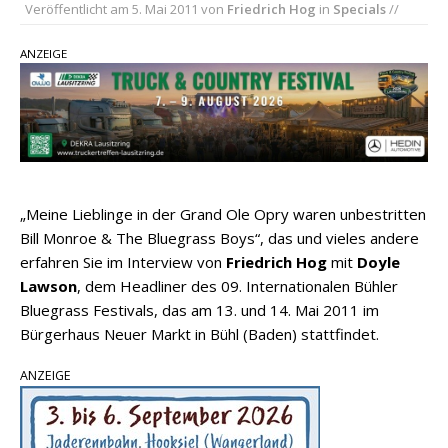
Chris Johnson & The Hollywood Hillbillies
Veröffentlicht am
5. Mai 2011
von
Friedrich Hog
in
Specials
//
kündigen neues Album mit „Better Days
ANZEIGE
Ahead“ an
Danke für Euer Vertrauen: Country.de erreicht
täglich rund 10.000 Leser
Kacey Musgraves entführt Fans mit neuem
Video zu „Mexico Honey“
„Meine Lieblinge in der Grand Ole Opry waren unbestritten
Bill Monroe & The Bluegrass Boys“, das und vieles andere
erfahren Sie im Interview von
Friedrich Hog
mit
Doyle
Lawson
, dem Headliner des 09. Internationalen Bühler
Bluegrass Festivals, das am 13. und 14. Mai 2011 im
Bürgerhaus Neuer Markt in Bühl (Baden) stattfindet.
ANZEIGE