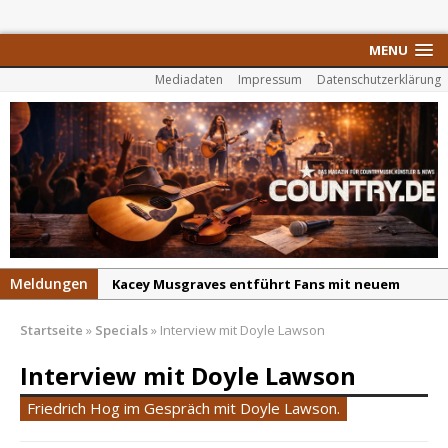
MENU
Mediadaten
Impressum
Datenschutzerklärung
Meldungen
Carter Faith mit brandneuem Musikvideo zu
„Pearl Handled Pistol“
Startseite
»
Specials
»
Interview mit Doyle Lawson
Son Volt – „Sound Signal Serenades“ erscheint
am 28. August
Interview mit Doyle Lawson
Country Music Hot News – 2. August 2026: Dolly
Friedrich Hog im Gespräch mit Doyle Lawson.
Parton, Bill Anderson und Shaboozey im Fokus