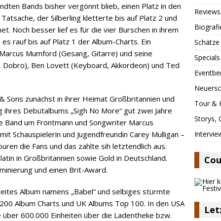
dten Bands bisher vergönnt blieb, einen Platz in den
Reviews
atsache, der Silberling kletterte bis auf Platz 2 und
Biografi
t. Noch besser lief es für die vier Burschen in ihrem
es rauf bis auf Platz 1 der Album-Charts. Ein
Schätze
r Marcus Mumford (Gesang, Gitarre) und seine
Specials
o, Dobro), Ben Lovett (Keyboard, Akkordeon) und Ted
Eventbe
Neuersc
Sons zunächst in ihrer Heimat Großbritannien und
Tour & 
ung ihres Debütalbums „Sigh No More“ gut zwei Jahre
Storys,
Die Band um Frontmann und Songwriter Marcus
Intervie
mit Schauspielerin und Jugendfreundin Carey Mulligan –
ren die Fans und das zahlte sih letztendlich aus.
latin in Großbritannien sowie Gold in Deutschland.
Cou
nierung und einen Brit-Award.
eites Album namens „Babel“ und selbiges stürmte
op 200 Album Charts und UK Albums Top 100. In den USA
Let
e über 600.000 Einheiten über die Ladentheke bzw.