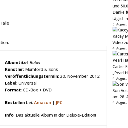
Danke fü
täglich 
Halle
5. August
Kacey M
tion:
Video z
4. August
Albumtitel
:
Babel
Carter 
Künstler
: Mumford & Sons
„Pearl H
Veröffentlichungstermin
: 30. November 2012
4. August
Label
: Universal
Format
: CD-Box + DVD
Son Volt
am 28. 
Bestellen
bei:
Amazon
|
JPC
4. August
Info
: Das aktuelle Album in der Deluxe-Edition!