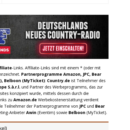
filiate
-Links. Affiliate-Links sind mit einem * (oder mit
nnzeichnet.
Partnerprogramme Amazon, JPC, Bear
), Belboon (MyTicket)
:
Country.de
ist Teilnehmer des
e S.à.r.l.
und Partner des Werbeprogramms, das zur
ites konzipiert wurde, mittels dessen durch die
inks zu
Amazon.de
Werbekostenerstattung verdient
.de Teilnehmer der Partnerprogramme von
JPC
und
Bear
eting-Anbieter
Awin
(Eventim) sowie
Belboon
(MyTicket).
kel
)