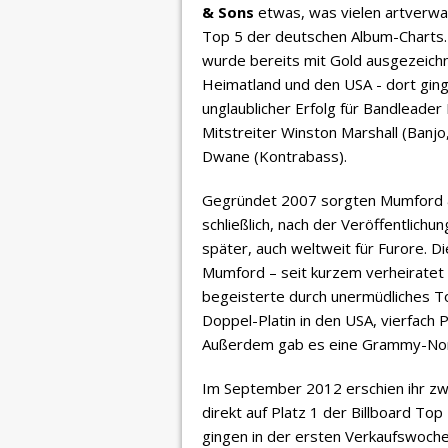
& Sons
etwas, was vielen artverwan
Top 5 der deutschen Album-Charts. T
wurde bereits mit Gold ausgezeichne
Heimatland und den USA - dort ging 
unglaublicher Erfolg für Bandleade
Mitstreiter Winston Marshall (Banj
Dwane (Kontrabass).
Gegründet 2007 sorgten Mumford & 
schließlich, nach der Veröffentlich
später, auch weltweit für Furore. 
Mumford – seit kurzem verheiratet 
begeisterte durch unermüdliches Tou
Doppel-Platin in den USA, vierfach P
Außerdem gab es eine Grammy-Nomi
Im September 2012 erschien ihr zw
direkt auf Platz 1 der Billboard T
gingen in der ersten Verkaufswoch