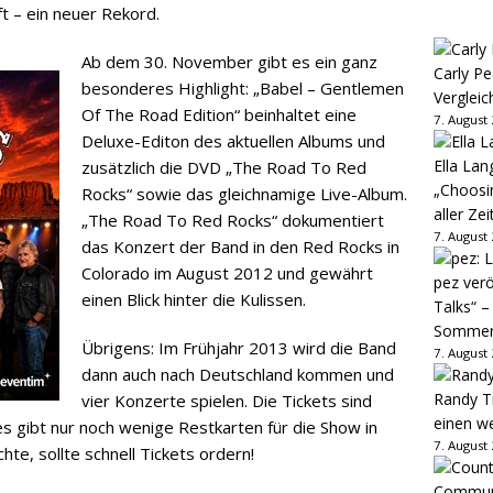
t – ein neuer Rekord.
Ab dem 30. November gibt es ein ganz
Carly Pe
besonderes Highlight: „Babel – Gentlemen
Vergleic
Of The Road Edition“ beinhaltet eine
7. August
Deluxe-Editon des aktuellen Albums und
Ella Lan
zusätzlich die DVD „The Road To Red
„Choosin
Rocks“ sowie das gleichnamige Live-Album.
aller Zei
„The Road To Red Rocks“ dokumentiert
7. August
das Konzert der Band in den Red Rocks in
Colorado im August 2012 und gewährt
pez verö
einen Blick hinter die Kulissen.
Talks“ –
Sommer
Übrigens: Im Frühjahr 2013 wird die Band
7. August
dann auch nach Deutschland kommen und
Randy Tr
vier Konzerte spielen. Die Tickets sind
einen w
es gibt nur noch wenige Restkarten für die Show in
7. August
hte, sollte schnell Tickets ordern!