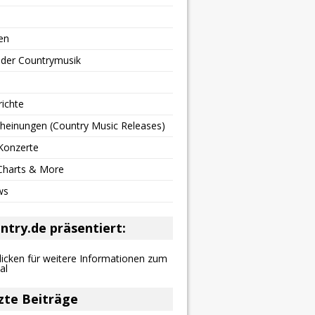
en
 der Countrymusik
richte
heinungen (Country Music Releases)
Konzerte
 Charts & More
ws
ntry.de präsentiert:
zte Beiträge