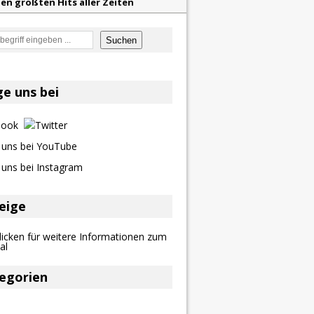
en größten Hits aller Zeiten
f unvergessliche Sommernächte
en
Suchen
z aus dem Archiv
eser
ge uns bei
eige
egorien