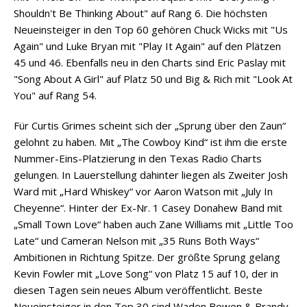
Shouldn't Be Thinking About" auf Rang 6. Die höchsten
Neueinsteiger in den Top 60 gehören Chuck Wicks mit "Us
Again" und Luke Bryan mit "Play It Again" auf den Plätzen
45 und 46. Ebenfalls neu in den Charts sind Eric Paslay mit
"Song About A Girl" auf Platz 50 und Big & Rich mit "Look At
You" auf Rang 54.
Für Curtis Grimes scheint sich der „Sprung über den Zaun“
gelohnt zu haben. Mit „The Cowboy Kind“ ist ihm die erste
Nummer-Eins-Platzierung in den Texas Radio Charts
gelungen. In Lauerstellung dahinter liegen als Zweiter Josh
Ward mit „Hard Whiskey“ vor Aaron Watson mit „July In
Cheyenne“. Hinter der Ex-Nr. 1 Casey Donahew Band mit
„Small Town Love“ haben auch Zane Williams mit „Little Too
Late“ und Cameran Nelson mit „35 Runs Both Ways“
Ambitionen in Richtung Spitze. Der größte Sprung gelang
Kevin Fowler mit „Love Song“ von Platz 15 auf 10, der in
diesen Tagen sein neues Album veröffentlicht. Beste
Neueinsteiger in den Top 30 sind Waden Bowen & Brandy