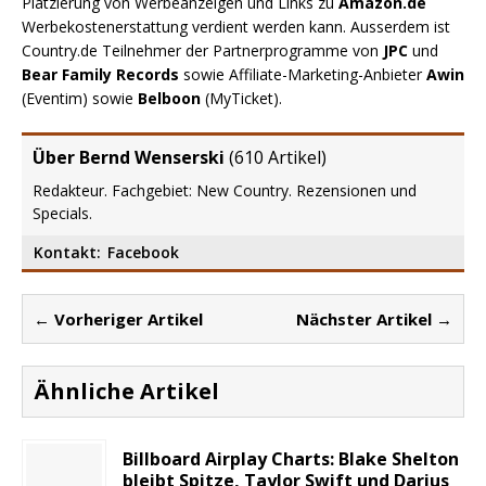
Platzierung von Werbeanzeigen und Links zu
Amazon.de
Werbekostenerstattung verdient werden kann. Ausserdem ist
Country.de Teilnehmer der Partnerprogramme von
JPC
und
Bear Family Records
sowie Affiliate-Marketing-Anbieter
Awin
(Eventim) sowie
Belboon
(MyTicket).
Über Bernd Wenserski
(
610 Artikel
)
Redakteur. Fachgebiet: New Country. Rezensionen und
Specials.
Kontakt:
Facebook
← Vorheriger Artikel
Nächster Artikel →
Ähnliche Artikel
Billboard Airplay Charts: Blake Shelton
bleibt Spitze, Taylor Swift und Darius