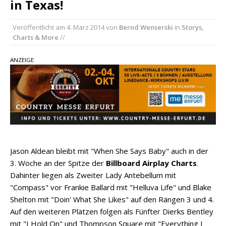
in Texas!
Ella Langley schreibt Musikgeschichte:
„Choosin‘ Texas“ gehört zu den größten Hits
Veröffentlicht am
4. März 2014
von
Bernd Wenserski
in
Storys,
aller Zeiten
Charts & More
//
pez veröffentlicht neue Single „Late Night
Talks“ – eine Hymne auf unvergessliche
ANZEIGE
Sommernächte
Country Music Hot News – 9. August 2026:
Morgan Wallen, Dolly Parton und Riley Green im
Fokus
Jason Aldean bleibt mit "When She Says Baby" auch in der
3. Woche an der Spitze der
Billboard Airplay Charts
.
Dahinter liegen als Zweiter Lady Antebellum mit
"Compass" vor Frankie Ballard mit "Helluva Life" und Blake
Shelton mit "Doin' What She Likes" auf den Rängen 3 und 4.
Auf den weiteren Plätzen folgen als Fünfter Dierks Bentley
mit "I Hold On" und Thompson Square mit "Everything I