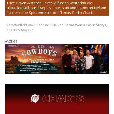
Luke Bryan & Karen Fairchild führen weiterhin die
„Choosin‘ Texas“ gehört zu den größten Hits
aktuellen Billboard Airplay Charts an und Cameran Nelson
ist der neue Spitzenreiter der Texas Radio Charts.
aller Zeiten
pez veröffentlicht neue Single „Late Night
Veröffentlicht am
9. Februar 2016
von
Bernd Wenserski
in
Storys,
Talks“ – eine Hymne auf unvergessliche
Charts & More
//
Sommernächte
Country Music Hot News – 9. August 2026:
ANZEIGE
Morgan Wallen, Dolly Parton und Riley Green im
Fokus