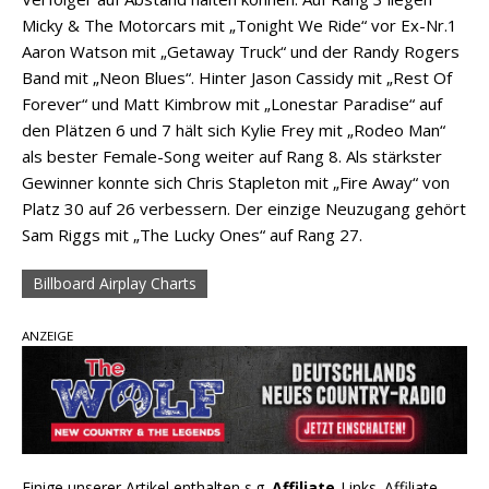
Micky & The Motorcars mit „Tonight We Ride“ vor Ex-Nr.1
Aaron Watson mit „Getaway Truck“ und der Randy Rogers
Band mit „Neon Blues“. Hinter Jason Cassidy mit „Rest Of
Forever“ und Matt Kimbrow mit „Lonestar Paradise“ auf
den Plätzen 6 und 7 hält sich Kylie Frey mit „Rodeo Man“
als bester Female-Song weiter auf Rang 8. Als stärkster
Gewinner konnte sich Chris Stapleton mit „Fire Away“ von
Platz 30 auf 26 verbessern. Der einzige Neuzugang gehört
Sam Riggs mit „The Lucky Ones“ auf Rang 27.
Billboard Airplay Charts
ANZEIGE
Einige unserer Artikel enthalten s.g.
Affiliate
-Links. Affiliate-