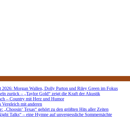
 2026: Morgan Wallen, Dolly Parton und Riley Green im Fokus
eln zurück – „Taylor Gold“ zeigt die Kraft der Akustik
nach – Country mit Herz und Humor
n Vergleich mit anderen
e: „Choosin‘ Texas“ gehört zu den größten Hits aller Zeiten
e Night Talks“ – eine Hymne auf unvergessliche Sommernächte