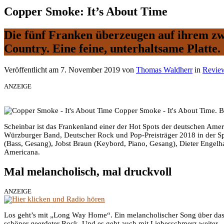
Copper Smoke: It’s About Time
Die fünf Franken überzeugen auf ihrem z
Country. Eine feine, unterhaltsame Platte.
Veröffentlicht am
7. November 2019
von
Thomas Waldherr
in
Revie
ANZEIGE
Copper Smoke - It's About Time. B
Scheinbar ist das Frankenland einer der Hot Spots der deutschen A
Würzburger Band, Deutscher Rock und Pop-Preisträger 2018 in der Spa
(Bass, Gesang), Jobst Braun (Keybord, Piano, Gesang), Dieter Engelh
Americana.
Mal melancholisch, mal druckvoll
ANZEIGE
Los geht’s mit „Long Way Home“. Ein melancholischer Song über das
schöner geerdeter Rock. Und es geht auch mit Liebesschmerz weiter. „