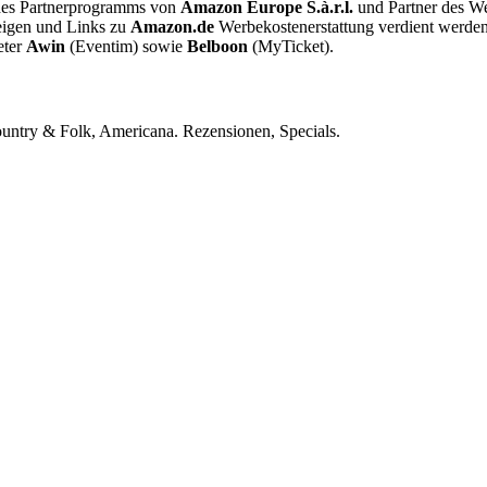
des Partnerprogramms von
Amazon Europe S.à.r.l.
und Partner des We
zeigen und Links zu
Amazon.de
Werbekostenerstattung verdient werden
eter
Awin
(Eventim) sowie
Belboon
(MyTicket).
ountry & Folk, Americana. Rezensionen, Specials.