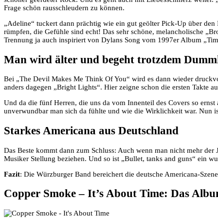
Frage schön rausschleudern zu können.
„Adeline“ tuckert dann prächtig wie ein gut geölter Pick-Up über den
rümpfen, die Gefühle sind echt! Das sehr schöne, melancholische „Br
Trennung ja auch inspiriert von Dylans Song vom 1997er Album „Time 
Man wird älter und begeht trotzdem Dumm
Bei „The Devil Makes Me Think Of You“ wird es dann wieder druckvoll
anders dagegen „Bright Lights“. Hier zeigne schon die ersten Takte 
Und da die fünf Herren, die uns da vom Innenteil des Covers so ernst
unverwundbar man sich da fühlte und wie die Wirklichkeit war. Nun 
Starkes Americana aus Deutschland
Das Beste kommt dann zum Schluss: Auch wenn man nicht mehr der Jün
Musiker Stellung beziehen. Und so ist „Bullet, tanks and guns“ ein w
Fazit
: Die Würzburger Band bereichert die deutsche Americana-Szene 
Copper Smoke – It’s About Time: Das Alb