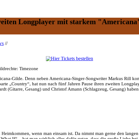
weiten Longplayer mit starkem "Americana"
ws
//
ildrechte: Timezone
mericana-Gilde. Denn neben Americana-Singer-Songwriter Markus Rill k
rte „Country“, hat nun nach fünf Jahren Pause ihren zweiten Longplaye
ardt (Gitarre, Gesang) und Christof Amann (Schlagzeug, Gesang) haben 
 Heimkommen, wenn man einsam ist. Da nimmt man gerne den langen Weg
What If“ – hat man wirklich alles dafür getan, dass die große Liebe be