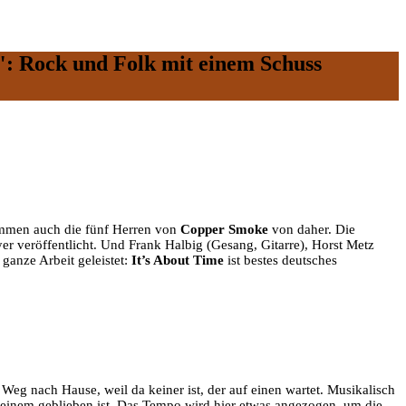
: Rock und Folk mit einem Schuss
ommen auch die fünf Herren von
Copper Smoke
von daher. Die
r veröffentlicht. Und Frank Halbig (Gesang, Gitarre), Horst Metz
ganze Arbeit geleistet:
It’s About Time
ist bestes deutsches
 nach Hause, weil da keiner ist, der auf einen wartet. Musikalisch
i einem geblieben ist. Das Tempo wird hier etwas angezogen, um die