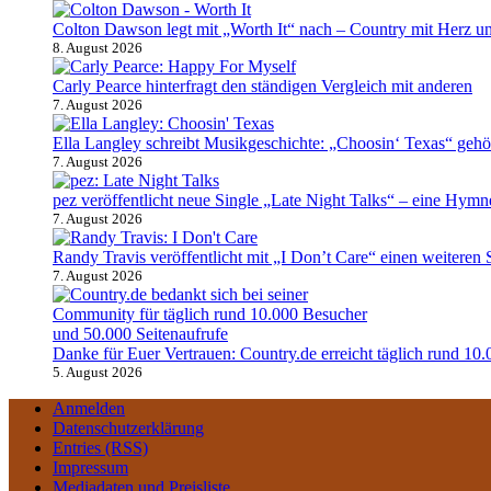
Colton Dawson legt mit „Worth It“ nach – Country mit Herz 
8. August 2026
Carly Pearce hinterfragt den ständigen Vergleich mit anderen
7. August 2026
Ella Langley schreibt Musikgeschichte: „Choosin‘ Texas“ gehört
7. August 2026
pez veröffentlicht neue Single „Late Night Talks“ – eine Hym
7. August 2026
Randy Travis veröffentlicht mit „I Don’t Care“ einen weiteren
7. August 2026
Danke für Euer Vertrauen: Country.de erreicht täglich rund 10.
5. August 2026
Anmelden
Datenschutzerklärung
Entries (RSS)
Impressum
Mediadaten und Preisliste