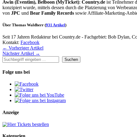
Awin (Eventim), Belboon (MyTicket)
:
Country.de
ist Teilnehmer 
konzipiert wurde, mittels dessen durch die Platzierung von Werbean
von
JPC
und
Bear Family Records
sowie Affiliate-Marketing-Anbi
Über Thomas Waldherr
(
931 Artikel
)
Seit 17 Jahren Redakteur bei Country.de - Fachgebiet: Bob Dylan, C
Kontakt:
Facebook
← Vorheriger Artikel
Nächster Artikel →
Suchen
Suchen
Folge uns bei
Anzeige
Kategorien