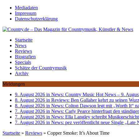
Mediadaten
Impressum
Datenschutzerklärung
Startseite
News
Reviews
Biografien
Specials
Schätze der Countrymusik
Archiv
Meldungen
9. August 2026 in News:
Country Music Hot News – 9. August
8. August 2026 in Reviews:
Ben Gallaher kehrt zu seinen Wurz
8. August 2026 in News:
Colton Dawson legt mit „Worth It“ 
7. August 2026 in News:
Carly Pearce hinterfragt den ständige
7. August 2026 in News:
Ella Langley schreibt Musikgeschicht
7. August 2026 in News:
pez veröffentlicht neue Single „Lat
Startseite
»
Reviews
»
Copper Smoke: It’s About Time