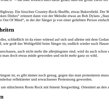
 Highway. Ein bisschen Country-Rock-Shuffle, etwas Bakersfield. Der Ma
oken Dishes“ erinnert dann von der Melodie etwas an Bob Dylans „Stand
Out Of Mind“, in der der Sänger ja von einer geliebten Person einfach
heiten
er, schließlich ist da einer wütend auf sich und alleine mit dem Ged
auf, wie groß das Wohlgefühl beim Sänger ist, endlich wieder nach Hau
 anschauen, auch nicht mehr die allerjüngsten sind, wird da auch schon
ist man doch etwas müde geworden und nicht mehr ganz so wild.
gste ist, es gibt immer noch genug, gegen das man protestieren muss
underbar reflektierter und erwachsener Protestsong geworden.
um stilsicheren Roots Rock mit feinem Songwriting. Orientiert an den a
um