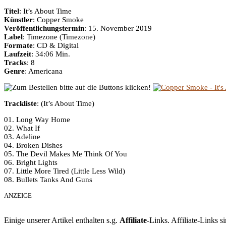
Titel
: It’s About Time
Künstler
: Copper Smoke
Veröffentlichungstermin
: 15. November 2019
Label
: Timezone (Timezone)
Formate
: CD & Digital
Laufzeit
: 34:06 Min.
Tracks
: 8
Genre
: Americana
Trackliste
: (It’s About Time)
01. Long Way Home
02. What If
03. Adeline
04. Broken Dishes
05. The Devil Makes Me Think Of You
06. Bright Lights
07. Little More Tired (Little Less Wild)
08. Bullets Tanks And Guns
ANZEIGE
Einige unserer Artikel enthalten s.g.
Affiliate
-Links. Affiliate-Links 