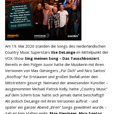
Am 19. Mai 2020 standen die Songs des niederländischen
Country Music Superstars
Ilse DeLange
im Mittelpunkt der
VOX-Show
Sing meinen Song – Das Tauschkonzert
.
Bereits in den Folgen zuvor hatte die Musikerin mit ihren
Versionen von Max Giesingers „Für Dich“ und Nico Santos‘
„Rooftop“ für Erstaunen und großen Beifall unter den
Mitstreitern gesorgt. Niemand der anwesenden Künstler –
ausgenommen Michael Patrick Kelly, hatte „Country Music“
auf dem Schirm bzw. hatte sich jemals damit beschäftigt!
Als jedoch DeLange mit ihren Versionen auftrat – und
später ein ganzer Abend „ihren“ Songs gewidmet wurde –
gab es kein Halten mehr:
Max Giesinger
,
Nico Santos
,