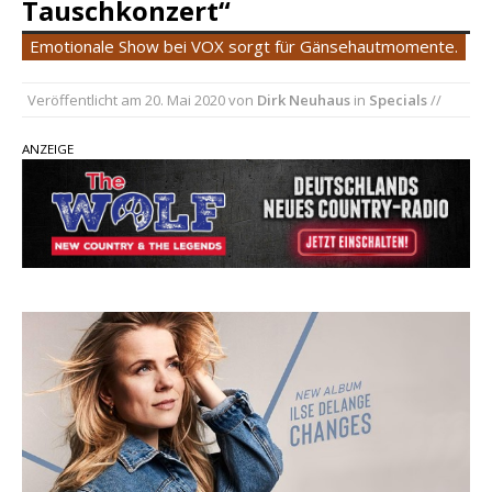
Tauschkonzert“
pez veröffentlicht neue Single „Late Night
Emotionale Show bei VOX sorgt für Gänsehautmomente.
Talks“ – eine Hymne auf unvergessliche
Sommernächte
Veröffentlicht am
20. Mai 2020
von
Dirk Neuhaus
in
Specials
//
Country Music Hot News – 9. August 2026:
ANZEIGE
Morgan Wallen, Dolly Parton und Riley Green im
Fokus
Ben Gallaher kehrt zu seinen Wurzeln zurück –
„Taylor Gold“ zeigt die Kraft der Akustik