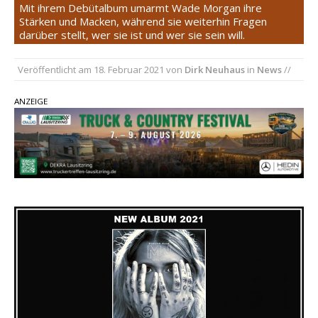
Mit ihrem Debütalbum umarmt Wade Morgan ihre
Stärken und Macken, während sie weiterhin Fragen
pez veröffentlicht neue Single „Late Night
darüber stellt, wer sie ist und wer sie sein will.
Talks“ – eine Hymne auf unvergessliche
Sommernächte
Veröffentlicht am
18. Februar 2021
von
Dirk Neuhaus
in
News
//
Randy Travis veröffentlicht mit „I Don’t Care“
einen weiteren Schatz aus dem Archiv
ANZEIGE
Ben Gallaher kehrt zu seinen Wurzeln zurück –
„Taylor Gold“ zeigt die Kraft der Akustik