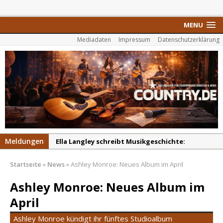
MENU
Mediadaten
Impressum
Datenschutzerklärung
Meldungen
Ella Langley schreibt Musikgeschichte:
„Choosin‘ Texas“ gehört zu den größten Hits
Startseite
»
News
»
Ashley Monroe: Neues Album im April
aller Zeiten
pez veröffentlicht neue Single „Late Night
Ashley Monroe: Neues Album im
Talks“ – eine Hymne auf unvergessliche
April
Sommernächte
Ashley Monroe kündigt ihr fünftes Studioalbum
Randy Travis veröffentlicht mit „I Don’t Care“