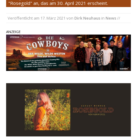
"Rosegold" an, das am 30. April 2021 erscheint.
einen weiteren Schatz aus dem Archiv
Danke für Euer Vertrauen: Country.de erreicht
Veröffentlicht am
17. März 2021
von
Dirk Neuhaus
in
News
//
täglich rund 10.000 Leser
ANZEIGE
Kacey Musgraves entführt Fans mit neuem
Video zu „Mexico Honey“
Carly Pearce hinterfragt den ständigen
Vergleich mit anderen