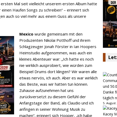
ersten Mal seit vielleicht unserem ersten Album hatte
ur einen Haufen Songs zu schreiben“ – erinnert sich
gen auch so viel mehr aus einem Guss als unsere
Mexico
wurde gemeinsam mit den
Produzenten Nikolai Potthoff und ihrem
Schlagzeuger Jonah Förster in Ian Hoopers
Heimstudio aufgenommen, was auch ein
Let
kleines Abenteuer war: „Ich hatte es noch
nie wirklich ausprobiert, wie würden zum
Beispiel Drums dort klingen? Wir waren alle
etwas nervös, ich auch. Aber es war wirklich
das Beste, was wir hätten tun können.
Zuhause aufzunehmen hat uns
Danke fü
zurückversetzt zu diesem Gefühl der
täglich 
Anfangstage der Band, als Claudio und ich
5. August
anfingen in seiner Wohnung Musik zu
Kacey M
machen“, erinnert sich Hooper, „ich habe