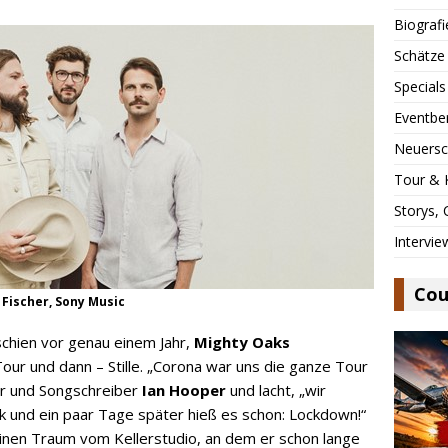
Biografi
Schätze
Specials
Eventbe
Neuersc
Tour & 
Storys,
Intervie
Cou
 Fischer, Sony Music
rschien vor genau einem Jahr,
Mighty Oaks
our und dann – Stille. „Corona war uns die ganze Tour
er und Songschreiber
Ian Hooper
und lacht, „wir
und ein paar Tage später hieß es schon: Lockdown!“
inen Traum vom Kellerstudio, an dem er schon lange