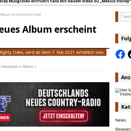
acey Musgraves entführt Fans mit neuem Video zu „Mexico Honey“
arter Faith mit brandneuem Musikvideo zu „Pearl Handled Pistol“
Album erscheint im Mai
Such
on Volt – „Sound Signal Serenades“ erscheint am 28. August
eues Album erscheint
ountry Music Hot News – 2. August 2026: Dolly Parton, Bill Anders
s Johnson & The Hollywood Hillbillies kündigen neues Album mit „
Fol
anke für Euer Vertrauen: Country.de erreicht täglich rund 10.000 L
ghty Oaks, wird ab dem 7. Mai 2021 erhältlich sein.
k Neuhaus
in
News
//
Anz
Kat
News
Reviews