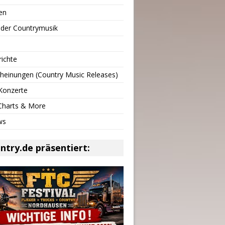
en
 der Countrymusik
richte
heinungen (Country Music Releases)
Konzerte
 Charts & More
ws
ntry.de präsentiert: