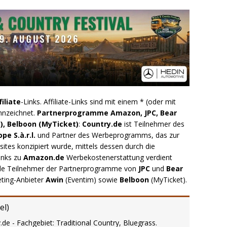
filiate
-Links. Affiliate-Links sind mit einem * (oder mit
nnzeichnet.
Partnerprogramme Amazon, JPC, Bear
), Belboon (MyTicket)
:
Country.de
ist Teilnehmer des
e S.à.r.l.
und Partner des Werbeprogramms, das zur
ites konzipiert wurde, mittels dessen durch die
inks zu
Amazon.de
Werbekostenerstattung verdient
.de Teilnehmer der Partnerprogramme von
JPC
und
Bear
eting-Anbieter
Awin
(Eventim) sowie
Belboon
(MyTicket).
el
)
.de - Fachgebiet: Traditional Country, Bluegrass.