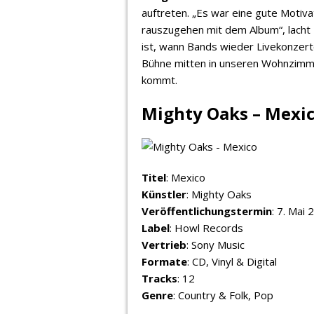
auftreten. „Es war eine gute Motiv
rauszugehen mit dem Album“, lacht H
ist, wann Bands wieder Livekonzer
Bühne mitten in unseren Wohnzimme
kommt.
Mighty Oaks – Mexi
Titel
: Mexico
Künstler
: Mighty Oaks
Veröffentlichungstermin
: 7. Mai
Label
: Howl Records
Vertrieb
: Sony Music
Formate
: CD, Vinyl & Digital
Tracks
: 12
Genre
: Country & Folk, Pop