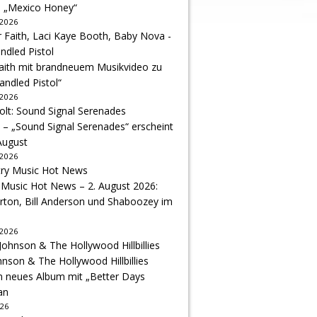
u „Mexico Honey“
 2026
Faith mit brandneuem Musikvideo zu
andled Pistol“
 2026
 – „Sound Signal Serenades“ erscheint
August
 2026
 Music Hot News – 2. August 2026:
arton, Bill Anderson und Shaboozey im
 2026
hnson & The Hollywood Hillbillies
n neues Album mit „Better Days
an
026