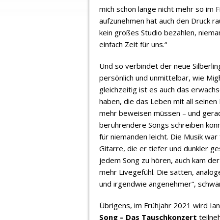
mich schon lange nicht mehr so im F
aufzunehmen hat auch den Druck ra
kein großes Studio bezahlen, niema
einfach Zeit für uns.“
Und so verbindet der neue Silberlin
persönlich und unmittelbar, wie Migh
gleichzeitig ist es auch das erwac
haben, die das Leben mit all seinen
mehr beweisen müssen – und gerad
berührendere Songs schreiben könne
für niemanden leicht. Die Musik war
Gitarre, die er tiefer und dunkler ge
jedem Song zu hören, auch kam der
mehr Livegefühl. Die satten, analo
und irgendwie angenehmer“, schwär
Übrigens, im Frühjahr 2021 wird Ia
Song – Das Tauschkonzert
teilne