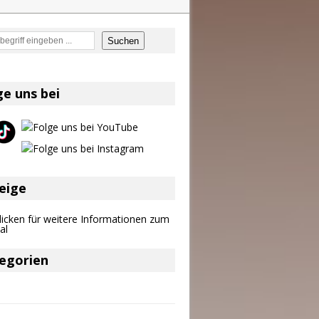
en
Suchen
on und Shaboozey im Fokus
Better Days Ahead“ an
ge uns bei
eser
eige
egorien