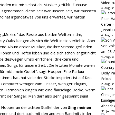
Video z
rieden mit mir selbst als Musiker gefühlt. Zuhause
4. August
usgenommen: diese Zeit war unsere Zeit, wir mussten
nd hat irgendetwas von uns erwartet, wir hatten
Carter 
„Pearl H
g „Mexico“ das Beste aus beiden Welten: intim,
4. August
ty Oaks klangen als sich die Welt in sie verliebte. Aber
Son Volt
hsene Album dreier Musiker, die ihre Stimme gefunden
am 28. 
 Höhen und Tiefen leben und die sich schon längst nicht
4. August
e deswegen umso ehrlichere, direktere und
n, Songs für unsere Zeit. „Die letzten Monate waren
Country
 für mich mein Outlet“, sagt Hooper. Eine Parlour-
Dolly P
stimmt hat, hat viele der Stücke inspiriert ist auf fast
Fokus
 Computer weniger zum Einsatz, weniger Plugins,
2. August
gen Harmonien klingen wie eine flauschige Decke, warm
Chris Jo
mt der Sänger. Man darf also sehr gespannt sein!
kündige
Ahead“ 
n Hooper an der achten Staffel der von
Sing meinen
31. Juli 2
hmen und dort auch mit den anderen Bandmitglieder