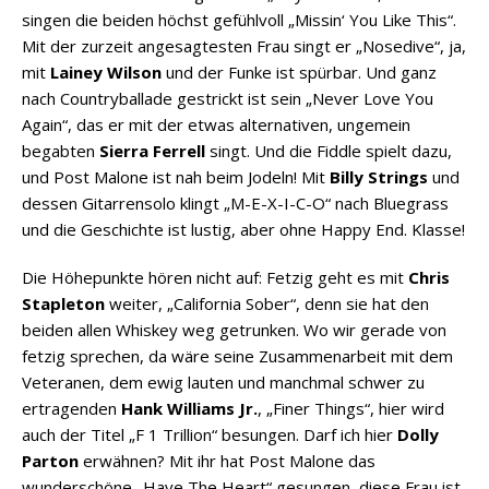
singen die beiden höchst gefühlvoll „Missin‘ You Like This“.
Mit der zurzeit angesagtesten Frau singt er „Nosedive“, ja,
mit
Lainey Wilson
und der Funke ist spürbar. Und ganz
nach Countryballade gestrickt ist sein „Never Love You
Again“, das er mit der etwas alternativen, ungemein
begabten
Sierra Ferrell
singt. Und die Fiddle spielt dazu,
und Post Malone ist nah beim Jodeln! Mit
Billy Strings
und
dessen Gitarrensolo klingt „M-E-X-I-C-O“ nach Bluegrass
und die Geschichte ist lustig, aber ohne Happy End. Klasse!
Die Höhepunkte hören nicht auf: Fetzig geht es mit
Chris
Stapleton
weiter, „California Sober“, denn sie hat den
beiden allen Whiskey weg getrunken. Wo wir gerade von
fetzig sprechen, da wäre seine Zusammenarbeit mit dem
Veteranen, dem ewig lauten und manchmal schwer zu
ertragenden
Hank Williams Jr.
, „Finer Things“, hier wird
auch der Titel „F 1 Trillion“ besungen. Darf ich hier
Dolly
Parton
erwähnen? Mit ihr hat Post Malone das
wunderschöne „Have The Heart“ gesungen, diese Frau ist