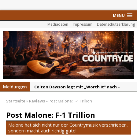
MENU
Mediadaten
Impressum
Datenschutzerklärung
Meldungen
Colton Dawson legt mit „Worth It“ nach –
Country mit Herz und Humor
Startseite
»
Reviews
»
Post Malone: F-1 Trillion
Carly Pearce hinterfragt den ständigen
Vergleich mit anderen
Post Malone: F-1 Trillion
Ella Langley schreibt Musikgeschichte:
Malone hat sich nicht nur der Countrymusik verschrieben,
„Choosin‘ Texas“ gehört zu den größten Hits
sondern macht auch richtig gute!
aller Zeiten