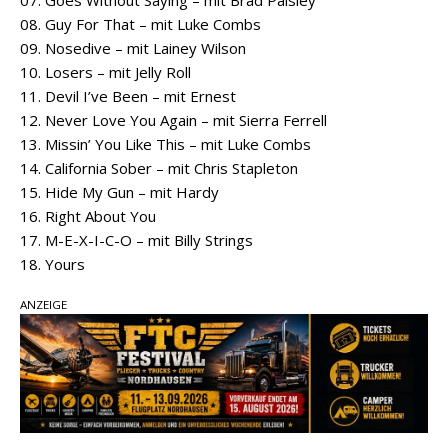
07. Goes Without Saying – mit Brad Paisley
08. Guy For That – mit Luke Combs
09. Nosedive – mit Lainey Wilson
10. Losers – mit Jelly Roll
11. Devil I’ve Been – mit Ernest
12. Never Love You Again – mit Sierra Ferrell
13. Missin’ You Like This – mit Luke Combs
14. California Sober – mit Chris Stapleton
15. Hide My Gun – mit Hardy
16. Right About You
17. M-E-X-I-C-O – mit Billy Strings
18. Yours
ANZEIGE