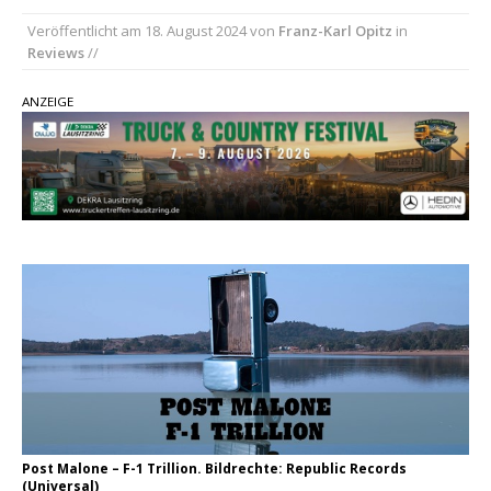
Veröffentlicht am
18. August 2024
von
Franz-Karl Opitz
in
pez veröffentlicht neue Single „Late Night
Reviews
//
Talks“ – eine Hymne auf unvergessliche
Sommernächte
ANZEIGE
Randy Travis veröffentlicht mit „I Don’t Care“
einen weiteren Schatz aus dem Archiv
Ben Gallaher kehrt zu seinen Wurzeln zurück –
„Taylor Gold“ zeigt die Kraft der Akustik
Post Malone – F-1 Trillion. Bildrechte: Republic Records
(Universal)