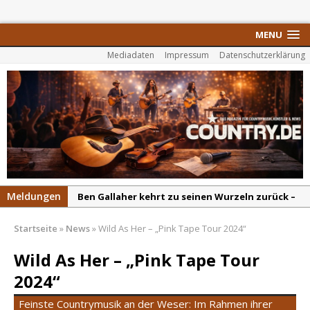
MENU
Mediadaten
Impressum
Datenschutzerklärung
Meldungen
Ben Gallaher kehrt zu seinen Wurzeln zurück –
„Taylor Gold“ zeigt die Kraft der Akustik
Startseite
»
News
»
Wild As Her – „Pink Tape Tour 2024“
Colton Dawson legt mit „Worth It“ nach –
Country mit Herz und Humor
Wild As Her – „Pink Tape Tour
Carly Pearce hinterfragt den ständigen
2024“
Vergleich mit anderen
Feinste Countrymusik an der Weser: Im Rahmen ihrer