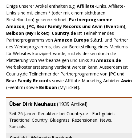
Einige unserer Artikel enthalten s.g.
Affiliate
-Links. Affiliate-
Links sind mit einem * (oder mit einem sichtbaren
Bestellbutton) gekennzeichnet.
Partnerprogramme
Amazon, JPC, Bear Family Records und Awin (Eventim),
Belboon (MyTicket)
:
Country.de
ist Teilnehmer des
Partnerprogramms von
Amazon Europe S.à.r.l.
und Partner
des Werbeprogramms, das zur Bereitstellung eines Mediums
für Websites konzipiert wurde, mittels dessen durch die
Platzierung von Werbeanzeigen und Links zu
Amazon.de
Werbekostenerstattung verdient werden kann. Ausserdem ist
Country.de Teilnehmer der Partnerprogramme von
JPC
und
Bear Family Records
sowie Affiliate-Marketing-Anbieter
Awin
(Eventim) sowie
Belboon
(MyTicket).
Über Dirk Neuhaus
(
1939 Artikel
)
Seit 26 Jahren Redakteur bei Country.de - Fachgebiet:
Traditional Country, Bluegrass. Rezensionen, News,
Specials.
Kontakt:
Webseite
Facebook