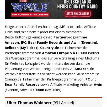
Einige unserer Artikel enthalten s.g.
Affiliate
-Links. Affiliate-
Links sind mit einem * (oder mit einem sichtbaren
Bestellbutton) gekennzeichnet.
Partnerprogramme
Amazon, JPC, Bear Family Records und Awin (Eventim),
Belboon (MyTicket)
:
Country.de
ist Teilnehmer des
Partnerprogramms von
Amazon Europe S.à.r.l.
und Partner
des Werbeprogramms, das zur Bereitstellung eines Mediums
für Websites konzipiert wurde, mittels dessen durch die
Platzierung von Werbeanzeigen und Links zu
Amazon.de
Werbekostenerstattung verdient werden kann. Ausserdem ist
Country.de Teilnehmer der Partnerprogramme von
JPC
und
Bear Family Records
sowie Affiliate-Marketing-Anbieter
Awin
(Eventim) sowie
Belboon
(MyTicket).
Über Thomas Waldherr
(
931 Artikel
)