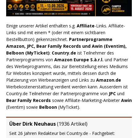
Einige unserer Artikel enthalten s.g.
Affiliate
-Links. Affiliate-
Links sind mit einem * (oder mit einem sichtbaren
Bestellbutton) gekennzeichnet.
Partnerprogramme
Amazon, JPC, Bear Family Records und Awin (Eventim),
Belboon (MyTicket)
:
Country.de
ist Teilnehmer des
Partnerprogramms von
Amazon Europe S.à.r.l.
und Partner
des Werbeprogramms, das zur Bereitstellung eines Mediums
für Websites konzipiert wurde, mittels dessen durch die
Platzierung von Werbeanzeigen und Links zu
Amazon.de
Werbekostenerstattung verdient werden kann. Ausserdem ist
Country.de Teilnehmer der Partnerprogramme von
JPC
und
Bear Family Records
sowie Affiliate-Marketing-Anbieter
Awin
(Eventim) sowie
Belboon
(MyTicket).
Über Dirk Neuhaus
(
1936 Artikel
)
Seit 26 Jahren Redakteur bei Country.de - Fachgebiet: