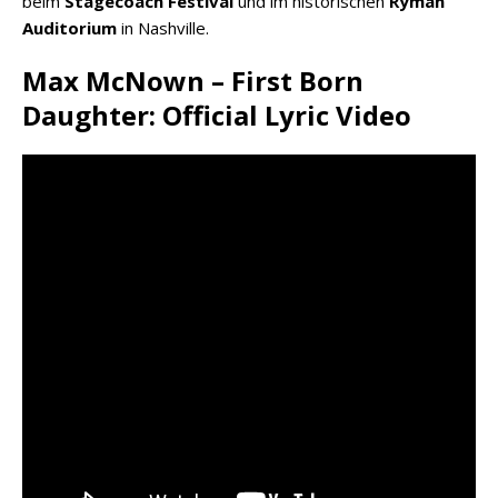
beim
Stagecoach Festival
und im historischen
Ryman
Auditorium
in Nashville.
Max McNown – First Born
Daughter: Official Lyric Video