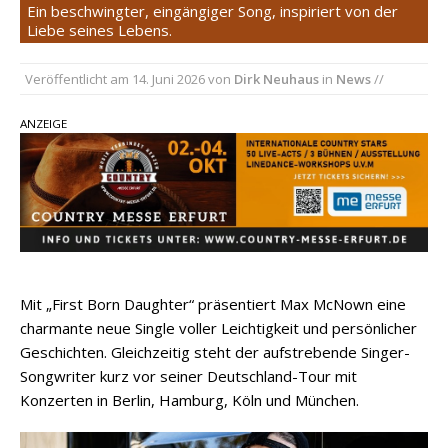
Ein beschwingter, eingängiger Song, inspiriert von der
einen weiteren Schatz aus dem Archiv
Liebe seines Lebens.
Danke für Euer Vertrauen: Country.de erreicht
Veröffentlicht am
14. Juni 2026
von
Dirk Neuhaus
in
News
//
täglich rund 10.000 Leser
Kacey Musgraves entführt Fans mit neuem
ANZEIGE
Video zu „Mexico Honey“
Carly Pearce hinterfragt den ständigen
Vergleich mit anderen
Mit „First Born Daughter“ präsentiert Max McNown eine
charmante neue Single voller Leichtigkeit und persönlicher
Geschichten. Gleichzeitig steht der aufstrebende Singer-
Songwriter kurz vor seiner Deutschland-Tour mit
Konzerten in Berlin, Hamburg, Köln und München.