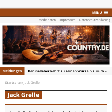
MENU
Mediadaten
Impressum
Datenschutzerklärung
Meldungen
Ben Gallaher kehrt zu seinen Wurzeln zurück –
„Taylor Gold“ zeigt die Kraft der Akustik
Startseite
»
Jack Grelle
Colton Dawson legt mit „Worth It“ nach –
Country mit Herz und Humor
Jack Grelle
Carly Pearce hinterfragt den ständigen
Vergleich mit anderen