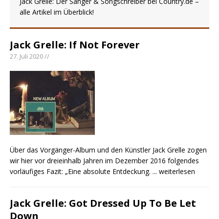
Jack Grelle: Der Sänger & Songschreiber bei Country.de –
Ella Langley schreibt Musikgeschichte:
alle Artikel im Überblick!
„Choosin‘ Texas“ gehört zu den größten Hits
aller Zeiten
pez veröffentlicht neue Single „Late Night
Jack Grelle: If Not Forever
Talks“ – eine Hymne auf unvergessliche
27. Juli 2020 //
Sommernächte
Country Music Hot News – 9. August 2026:
Morgan Wallen, Dolly Parton und Riley Green im
Fokus
Über das Vorgänger-Album und den Künstler Jack Grelle zogen
wir hier vor dreieinhalb Jahren im Dezember 2016 folgendes
vorläufiges Fazit: „Eine absolute Entdeckung.
... weiterlesen
Jack Grelle: Got Dressed Up To Be Let
Down