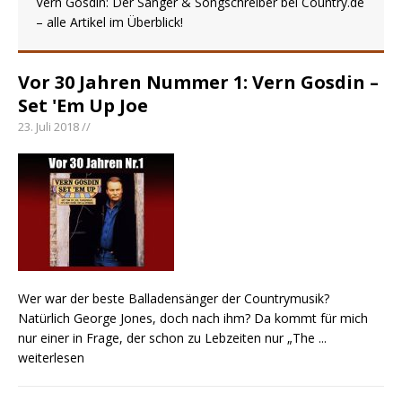
Vern Gosdin: Der Sänger & Songschreiber bei Country.de
– alle Artikel im Überblick!
Sommernächte
Randy Travis veröffentlicht mit „I Don’t Care“
einen weiteren Schatz aus dem Archiv
Vor 30 Jahren Nummer 1: Vern Gosdin –
Danke für Euer Vertrauen: Country.de erreicht
Set 'Em Up Joe
täglich rund 10.000 Leser
23. Juli 2018 //
Colton Dawson legt mit „Worth It“ nach –
Country mit Herz und Humor
Wer war der beste Balladensänger der Countrymusik?
Natürlich George Jones, doch nach ihm? Da kommt für mich
nur einer in Frage, der schon zu Lebzeiten nur „The
...
weiterlesen