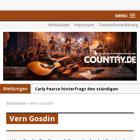
MENU
Mediadaten
Impressum
Datenschutzerklärung
Meldungen
Carly Pearce hinterfragt den ständigen
Vergleich mit anderen
Startseite
»
Vern Gosdin
Ella Langley schreibt Musikgeschichte:
„Choosin‘ Texas“ gehört zu den größten Hits
Vern Gosdin
aller Zeiten
pez veröffentlicht neue Single „Late Night
Talks“ – eine Hymne auf unvergessliche