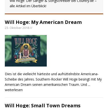
Will Hoge: Der Sänger & Songschreiber bei Country.de –
Country Music Hot News – 2. August 2026: Dolly
alle Artikel im Überblick!
Parton, Bill Anderson und Shaboozey im Fokus
Chris Johnson & The Hollywood Hillbillies
kündigen neues Album mit „Better Days
Will Hoge: My American Dream
Ahead“ an
23. Oktober 2018 //
Danke für Euer Vertrauen: Country.de erreicht
täglich rund 10.000 Leser
Dies ist die vielleicht härteste und aufrüttelndste Americana-
Scheibe des Jahres. Southern-Rocker Will Hoge besingt mit My
American Dream seinen amerikanischen Traum. Und
...
weiterlesen
Will Hoge: Small Town Dreams