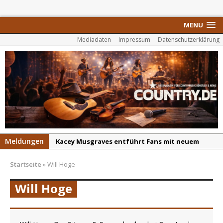
MENU
Mediadaten
Impressum
Datenschutzerklärung
Meldungen
Kacey Musgraves entführt Fans mit neuem
Video zu „Mexico Honey“
Startseite
»
Will Hoge
Carter Faith mit brandneuem Musikvideo zu
„Pearl Handled Pistol“
Will Hoge
Son Volt – „Sound Signal Serenades“ erscheint
am 28. August