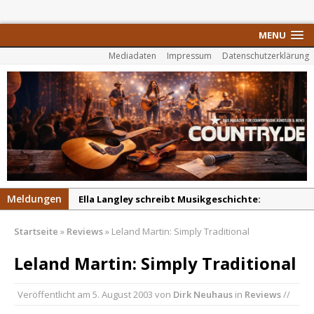
MENU
Mediadaten
Impressum
Datenschutzerklärung
Meldungen
Ella Langley schreibt Musikgeschichte:
„Choosin‘ Texas“ gehört zu den größten Hits
Startseite
»
Reviews
»
Leland Martin: Simply Traditional
aller Zeiten
pez veröffentlicht neue Single „Late Night
Leland Martin: Simply Traditional
Talks“ – eine Hymne auf unvergessliche
Sommernächte
Veröffentlicht am
5. August 2003
von
Dirk Neuhaus
in
Reviews
//
Randy Travis veröffentlicht mit „I Don’t Care“