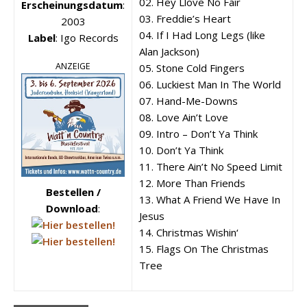
02. Hey Llove No Fair
Erscheinungsdatum
:
03. Freddie’s Heart
2003
04. If I Had Long Legs (like
Label
: Igo Records
Alan Jackson)
ANZEIGE
05. Stone Cold Fingers
06. Luckiest Man In The World
07. Hand-Me-Downs
08. Love Ain’t Love
09. Intro – Don’t Ya Think
10. Don’t Ya Think
11. There Ain’t No Speed Limit
12. More Than Friends
Bestellen /
13. What A Friend We Have In
Download
:
Jesus
14. Christmas Wishin‘
15. Flags On The Christmas
Tree