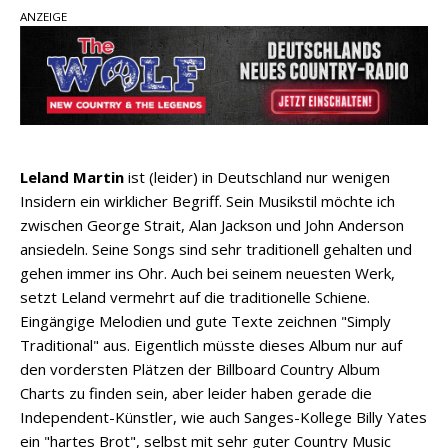
ANZEIGE
einen weiteren Schatz aus dem Archiv
Danke für Euer Vertrauen: Country.de erreicht
täglich rund 10.000 Leser
Kacey Musgraves entführt Fans mit neuem
Video zu „Mexico Honey“
Carly Pearce hinterfragt den ständigen
Leland Martin
ist (leider) in Deutschland nur wenigen
Vergleich mit anderen
Insidern ein wirklicher Begriff. Sein Musikstil möchte ich
zwischen George Strait, Alan Jackson und John Anderson
ansiedeln. Seine Songs sind sehr traditionell gehalten und
gehen immer ins Ohr. Auch bei seinem neuesten Werk,
setzt Leland vermehrt auf die traditionelle Schiene.
Eingängige Melodien und gute Texte zeichnen "Simply
Traditional" aus. Eigentlich müsste dieses Album nur auf
den vordersten Plätzen der Billboard Country Album
Charts zu finden sein, aber leider haben gerade die
Independent-Künstler, wie auch Sanges-Kollege Billy Yates
ein "hartes Brot", selbst mit sehr guter Country Music