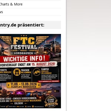
 Charts & More
ws
ntry.de präsentiert: