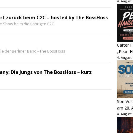
4. August
rt zurück beim C2C – hosted by The BossHoss
me Show beim diesjährigen C2C.
Carter 
ie der Berliner Band - The BossHoss
„Pearl H
4. August
ny: Die Jungs von The BossHoss – kurz
Son Volt
am 28. 
4. August