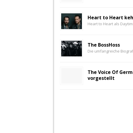
Heart to Heart keh
Heart to Heart als Dayti
The BossHoss
Die umfangreiche Biograf
The Voice Of Germa
vorgestellt