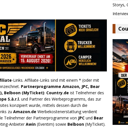
Storys,
Intervie
Cou
filiate
-Links. Affiliate-Links sind mit einem * (oder mit
nnzeichnet.
Partnerprogramme Amazon, JPC, Bear
), Belboon (MyTicket)
:
Country.de
ist Teilnehmer des
e S.à.r.l.
und Partner des Werbeprogramms, das zur
ites konzipiert wurde, mittels dessen durch die
inks zu
Amazon.de
Werbekostenerstattung verdient
.de Teilnehmer der Partnerprogramme von
JPC
und
Bear
eting-Anbieter
Awin
(Eventim) sowie
Belboon
(MyTicket).