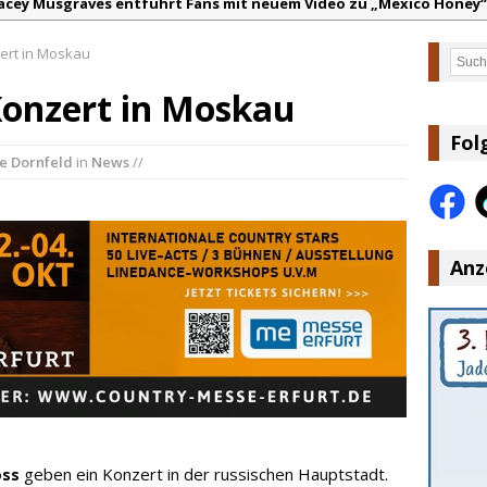
acey Musgraves entführt Fans mit neuem Video zu „Mexico Honey“
arter Faith mit brandneuem Musikvideo zu „Pearl Handled Pistol“
ert in Moskau
Such
on Volt – „Sound Signal Serenades“ erscheint am 28. August
Konzert in Moskau
ountry Music Hot News – 2. August 2026: Dolly Parton, Bill Anders
s Johnson & The Hollywood Hillbillies kündigen neues Album mit „
Fol
e Dornfeld
in
News
//
anke für Euer Vertrauen: Country.de erreicht täglich rund 10.000 L
Anz
oss
geben ein Konzert in der russischen Hauptstadt.