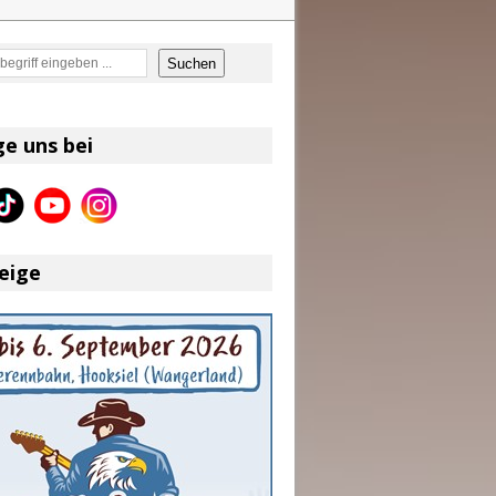
en
Suchen
on und Shaboozey im Fokus
Better Days Ahead“ an
ge uns bei
eser
eige