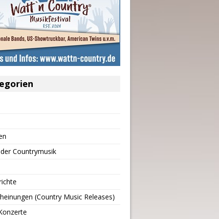
egorien
en
 der Countrymusik
richte
heinungen (Country Music Releases)
Konzerte