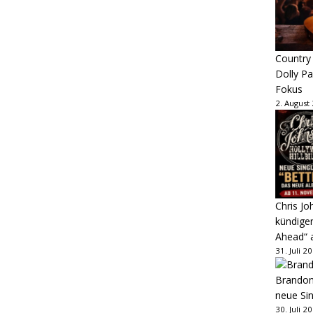
Country
Dolly P
Fokus
2. August
Chris Jo
kündige
Ahead“ 
31. Juli 2
Brandon 
neue Sin
30. Juli 2