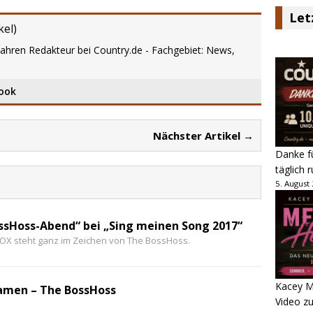
Let
kel
)
Jahren Redakteur bei Country.de - Fachgebiet: News,
ook
Nächster Artikel →
Danke fü
täglich 
5. August
ssHoss-Abend“ bei „Sing meinen Song 2017“
OX steht ganz im Zeichen von The BossHoss.
Kacey M
Namen – The BossHoss
Video z