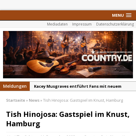
MENU
Mediadaten
Impressum
Datenschutzerklärung
Meldungen
Kacey Musgraves entführt Fans mit neuem
Video zu „Mexico Honey“
Startseite
»
News
»
Tish Hinojosa: Gastspiel im Knust, Hamburg
Carter Faith mit brandneuem Musikvideo zu
„Pearl Handled Pistol“
Tish Hinojosa: Gastspiel im Knust,
Son Volt – „Sound Signal Serenades“ erscheint
Hamburg
am 28. August