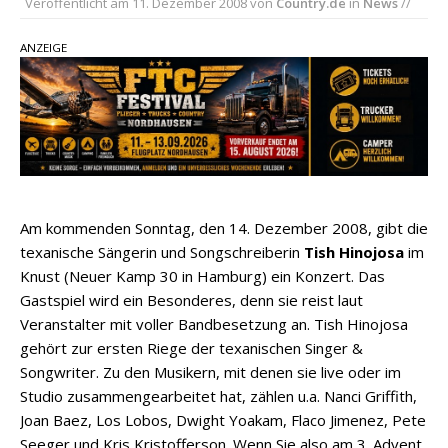
Veröffentlicht am
11. Dezember 2008
von
Country.de
in
News
//
Country Music Hot News – 2. August 2026: Dolly
Parton, Bill Anderson und Shaboozey im Fokus
ANZEIGE
Chris Johnson & The Hollywood Hillbillies
kündigen neues Album mit „Better Days
Ahead“ an
Danke für Euer Vertrauen: Country.de erreicht
täglich rund 10.000 Leser
Am kommenden Sonntag, den 14. Dezember 2008, gibt die
texanische Sängerin und Songschreiberin
Tish Hinojosa
im
Knust (Neuer Kamp 30 in Hamburg) ein Konzert. Das
Gastspiel wird ein Besonderes, denn sie reist laut
Veranstalter mit voller Bandbesetzung an. Tish Hinojosa
gehört zur ersten Riege der texanischen Singer &
Songwriter. Zu den Musikern, mit denen sie live oder im
Studio zusammengearbeitet hat, zählen u.a. Nanci Griffith,
Joan Baez, Los Lobos, Dwight Yoakam, Flaco Jimenez, Pete
Seeger und Kris Kristofferson. Wenn Sie also am 3. Advent