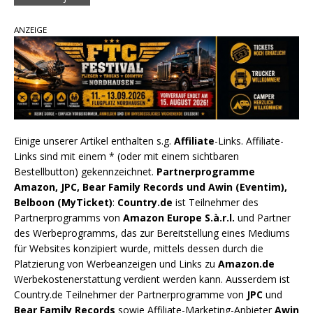
ANZEIGE
Einige unserer Artikel enthalten s.g.
Affiliate
-Links. Affiliate-
Links sind mit einem * (oder mit einem sichtbaren
Bestellbutton) gekennzeichnet.
Partnerprogramme
Amazon, JPC, Bear Family Records und Awin (Eventim),
Belboon (MyTicket)
:
Country.de
ist Teilnehmer des
Partnerprogramms von
Amazon Europe S.à.r.l.
und Partner
des Werbeprogramms, das zur Bereitstellung eines Mediums
für Websites konzipiert wurde, mittels dessen durch die
Platzierung von Werbeanzeigen und Links zu
Amazon.de
Werbekostenerstattung verdient werden kann. Ausserdem ist
Country.de Teilnehmer der Partnerprogramme von
JPC
und
Bear Family Records
sowie Affiliate-Marketing-Anbieter
Awin