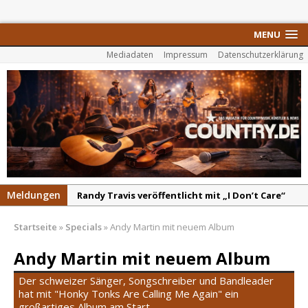
MENU
Mediadaten
Impressum
Datenschutzerklärung
Meldungen
Randy Travis veröffentlicht mit „I Don’t Care“
einen weiteren Schatz aus dem Archiv
Startseite
»
Specials
»
Andy Martin mit neuem Album
Danke für Euer Vertrauen: Country.de erreicht
täglich rund 10.000 Leser
Andy Martin mit neuem Album
Kacey Musgraves entführt Fans mit neuem
Der schweizer Sänger, Songschreiber und Bandleader
Video zu „Mexico Honey“
hat mit "Honky Tonks Are Calling Me Again" ein
großartiges Album am Start.