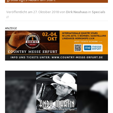
Carter Faith mit brandneuem Musikvideo zu
„Pearl Handled Pistol“
Veröffentlicht am
27. Oktober 2018
von
Dirk Neuhaus
in
Specials
Son Volt – „Sound Signal Serenades“ erscheint
//
am 28. August
ANZEIGE
pez veröffentlicht neue Single „Late Night
Talks“ – eine Hymne auf unvergessliche
Sommernächte