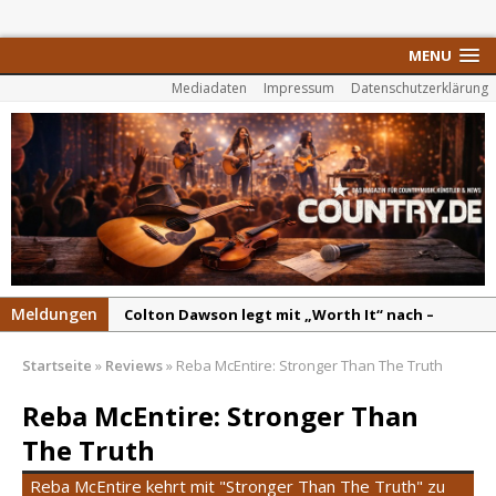
MENU
Mediadaten
Impressum
Datenschutzerklärung
Meldungen
Colton Dawson legt mit „Worth It“ nach –
Country mit Herz und Humor
Startseite
»
Reviews
»
Reba McEntire: Stronger Than The Truth
Carly Pearce hinterfragt den ständigen
Vergleich mit anderen
Reba McEntire: Stronger Than
Ella Langley schreibt Musikgeschichte:
The Truth
„Choosin‘ Texas“ gehört zu den größten Hits
Reba McEntire kehrt mit "Stronger Than The Truth" zu
aller Zeiten