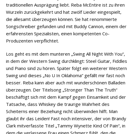
traditionellen Ausprägung liebt. Reba McEntire ist zu ihren
Wurzeln zurückgekehrt und hat zwölf Lieder eingespielt,
die allesamt überzeugen können. Sie hat renommierte
Songschreiber gefunden und mit Buddy Cannon, einem der
erfahrensten Spezialisten, einen kompetenten Co-
Produzenten verpflichtet.
Los geht es mit dem munteren „Swing All Night With You“,
in dem der Western Swing durchklingt: Steel Guitar, Fiddles
und Piano sind zu hören. Später folgt ein weiterer Western
Swing und dieses „No U In Oklahoma“ gefällt mir fast noch
besser. Reba kann aber auch mit wunderschönen Balladen
überzeugen. Der Titelsong „Stronger Than The Truth“
beschäftigt sich mit dem Kampf gegen Einsamkeit und der
Tatsache, dass Whiskey die traurige Wahrheit des
Scheiterns einer Beziehung nicht überwinden hilft. Man
glaubt ihr das Leiden! Fast noch intensiver, der von Brandy
Clark mitverfasste Titel „Tammy Wynette Kind Of Pain“, in
dem die verlassene Frau einen Schmerz fühlt, den die