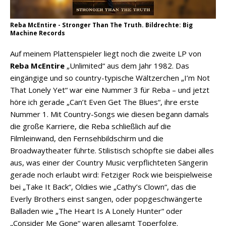
Reba McEntire - Stronger Than The Truth. Bildrechte: Big
Machine Records
Auf meinem Plattenspieler liegt noch die zweite LP von
Reba McEntire
„Unlimited“ aus dem Jahr 1982. Das
eingängige und so country-typische Wältzerchen „I’m Not
That Lonely Yet“ war eine Nummer 3 für Reba – und jetzt
höre ich gerade „Can’t Even Get The Blues“, ihre erste
Nummer 1. Mit Country-Songs wie diesen begann damals
die große Karriere, die Reba schließlich auf die
Filmleinwand, den Fernsehbildschirm und die
Broadwaytheater führte. Stilistisch schöpfte sie dabei alles
aus, was einer der Country Music verpflichteten Sängerin
gerade noch erlaubt wird: Fetziger Rock wie beispielweise
bei „Take It Back“, Oldies wie „Cathy’s Clown“, das die
Everly Brothers einst sangen, oder popgeschwängerte
Balladen wie „The Heart Is A Lonely Hunter“ oder
„Consider Me Gone“ waren allesamt Toperfolge.