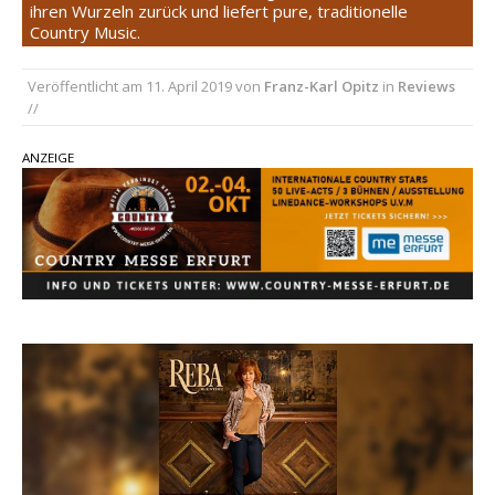
ihren Wurzeln zurück und liefert pure, traditionelle
Country Music.
pez veröffentlicht neue Single „Late Night
Talks“ – eine Hymne auf unvergessliche
Veröffentlicht am
11. April 2019
von
Franz-Karl Opitz
in
Reviews
Sommernächte
//
Randy Travis veröffentlicht mit „I Don’t Care“
einen weiteren Schatz aus dem Archiv
ANZEIGE
Ben Gallaher kehrt zu seinen Wurzeln zurück –
„Taylor Gold“ zeigt die Kraft der Akustik