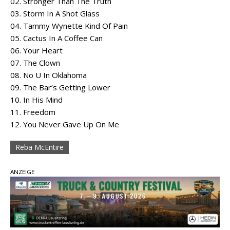
02. Stronger Than The Truth
03. Storm In A Shot Glass
04. Tammy Wynette Kind Of Pain
05. Cactus In A Coffee Can
06. Your Heart
07. The Clown
08. No U In Oklahoma
09. The Bar’s Getting Lower
10. In His Mind
11. Freedom
12. You Never Gave Up On Me
Reba McEntire
ANZEIGE