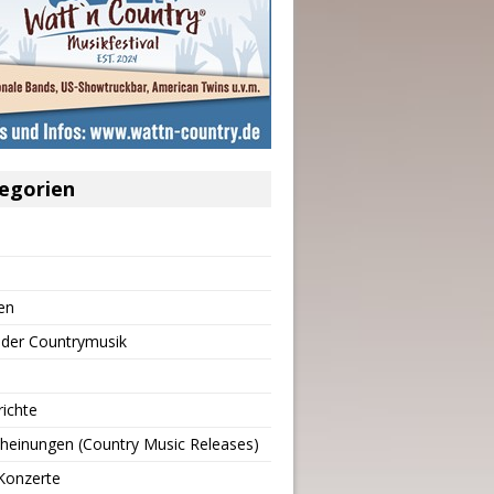
egorien
en
 der Countrymusik
richte
heinungen (Country Music Releases)
Konzerte