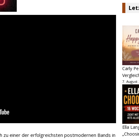
Let
Carly Pe
Vergleic
7. August
Ella Lan
„Choosin
ch zu einer der erfolgreichsten postmodernen Bands in