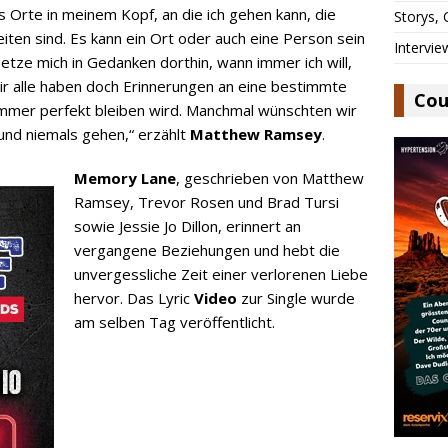
es Orte in meinem Kopf, an die ich gehen kann, die
Storys,
eiten sind. Es kann ein Ort oder auch eine Person sein
Intervie
etze mich in Gedanken dorthin, wann immer ich will,
Wir alle haben doch Erinnerungen an eine bestimmte
Cou
 immer perfekt bleiben wird. Manchmal wünschten wir
 und niemals gehen,“ erzählt
Matthew Ramsey
.
Memory Lane
, geschrieben von Matthew
Ramsey, Trevor Rosen und Brad Tursi
sowie Jessie Jo Dillon, erinnert an
vergangene Beziehungen und hebt die
unvergessliche Zeit einer verlorenen Liebe
hervor. Das Lyric
Video
zur Single wurde
am selben Tag veröffentlicht.