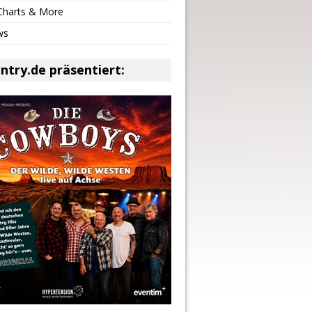
 Charts & More
ws
ntry.de präsentiert: