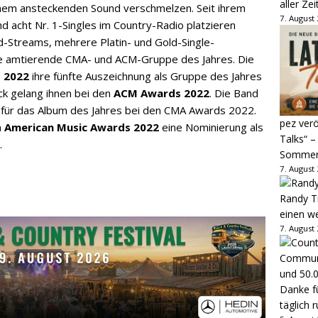
aller Zei
einem ansteckenden Sound verschmelzen. Seit ihrem
7. August
d acht Nr. 1-Singles im Country-Radio platzieren
-Streams, mehrere Platin- und Gold-Single-
ie amtierende CMA- und ACM-Gruppe des Jahres. Die
 2022
ihre fünfte Auszeichnung als Gruppe des Jahres
ck gelang ihnen bei den
ACM Awards 2022
. Die Band
 für das Album des Jahres bei den CMA Awards 2022.
pez verö
n
American Music Awards 2022
eine Nominierung als
Talks“ –
.
Sommer
7. August
Randy Tr
einen w
7. August
Danke fü
täglich 