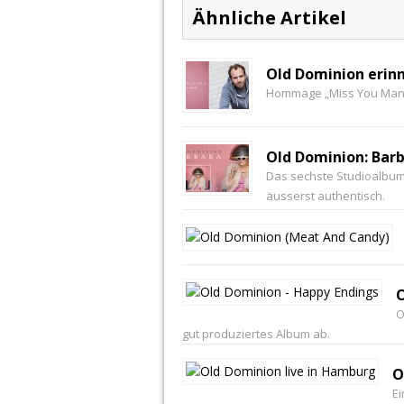
Ähnliche Artikel
Old Dominion erin
Hommage „Miss You Man“ 
Old Dominion: Barb
Das sechste Studioalbum 
äusserst authentisch.
O
O
gut produziertes Album ab.
O
Ei