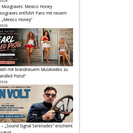
 2026
usgraves entführt Fans mit neuem
u „Mexico Honey“
 2026
Faith mit brandneuem Musikvideo zu
andled Pistol“
 2026
 – „Sound Signal Serenades“ erscheint
August