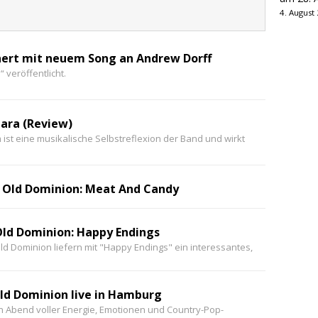
4. August
nert mit neuem Song an Andrew Dorff
veröffentlicht.
ara (Review)
ist eine musikalische Selbstreflexion der Band und wirkt
Old Dominion: Meat And Candy
ld Dominion: Happy Endings
ld Dominion liefern mit "Happy Endings" ein interessantes,
ld Dominion live in Hamburg
n Abend voller Energie, Emotionen und Country-Pop-