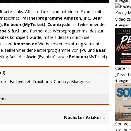
5. August
filiate
-Links. Affiliate-Links sind mit einem * (oder mit
Kacey M
nnzeichnet.
Partnerprogramme Amazon, JPC, Bear
Video z
), Belboon (MyTicket)
:
Country.de
ist Teilnehmer des
4. August
e S.à.r.l.
und Partner des Werbeprogramms, das zur
ites konzipiert wurde, mittels dessen durch die
inks zu
Amazon.de
Werbekostenerstattung verdient
.de Teilnehmer der Partnerprogramme von
JPC
und
Bear
eting-Anbieter
Awin
(Eventim) sowie
Belboon
(MyTicket).
Carter 
el
)
„Pearl H
4. August
.de - Fachgebiet: Traditional Country, Bluegrass.
ook
Nächster Artikel →
Son Volt
am 28. 