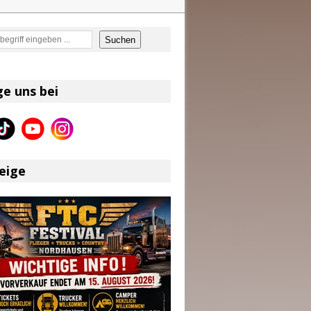
en
Suchen
on und Shaboozey im Fokus
Better Days Ahead“ an
ge uns bei
eser
eige