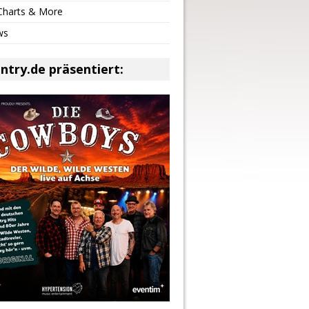
 Charts & More
ws
ntry.de präsentiert: