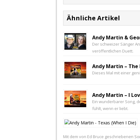
Ähnliche Artikel
Andy Martin & Geo
Der schweizer Sänger An
veröffentlichen Duett.
Andy Martin – The 
Dieses Mal mit einer gen
Andy Martin – I Lov
Ein wunderbarer Song, de
fühlt, wenn er liebt.
Mit dem von Ed Bruce geschriebenen Song