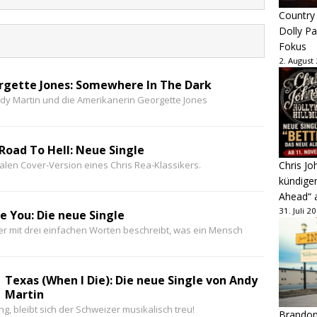
Country
Dolly P
Fokus
2. August
rgette Jones: Somewhere In The Dark
dy Martin und die Amerikanerin Georgette Jones
Road To Hell: Neue Single
Chris Jo
ialen Cover-Version eines Chris Rea-Klassikers.
kündige
Ahead“ 
31. Juli 2
e You: Die neue Single
r mit drei einfachen Worten beschreibt, was ein Mensch
Texas (When I Die): Die neue Single von Andy
Martin
, bleibt sich der Schweizer musikalisch treu!
Brandon 