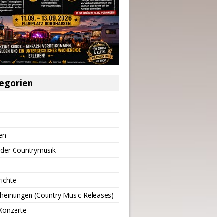
egorien
en
 der Countrymusik
richte
heinungen (Country Music Releases)
Konzerte