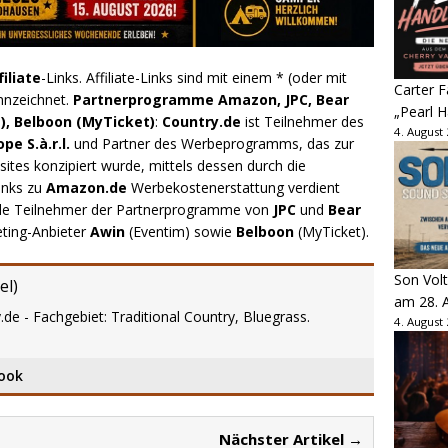
filiate
-Links. Affiliate-Links sind mit einem * (oder mit
Carter 
nnzeichnet.
Partnerprogramme Amazon, JPC, Bear
„Pearl H
), Belboon (MyTicket)
:
Country.de
ist Teilnehmer des
4. August
e S.à.r.l.
und Partner des Werbeprogramms, das zur
ites konzipiert wurde, mittels dessen durch die
inks zu
Amazon.de
Werbekostenerstattung verdient
.de Teilnehmer der Partnerprogramme von
JPC
und
Bear
eting-Anbieter
Awin
(Eventim) sowie
Belboon
(MyTicket).
Son Volt
el
)
am 28. 
.de - Fachgebiet: Traditional Country, Bluegrass.
4. August
ook
Nächster Artikel →