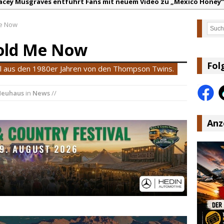
acey Musgraves entführt Fans mit neuem Video zu „Mexico Honey“
arter Faith mit brandneuem Musikvideo zu „Pearl Handled Pistol“
Me Now
Such
on Volt – „Sound Signal Serenades“ erscheint am 28. August
old Me Now
ountry Music Hot News – 2. August 2026: Dolly Parton, Bill Anders
s Johnson & The Hollywood Hillbillies kündigen neues Album mit „
Fol
nal aus den 1980er Jahren von den Thompson Twins.
anke für Euer Vertrauen: Country.de erreicht täglich rund 10.000 L
Neuhaus
in
News
//
Anz