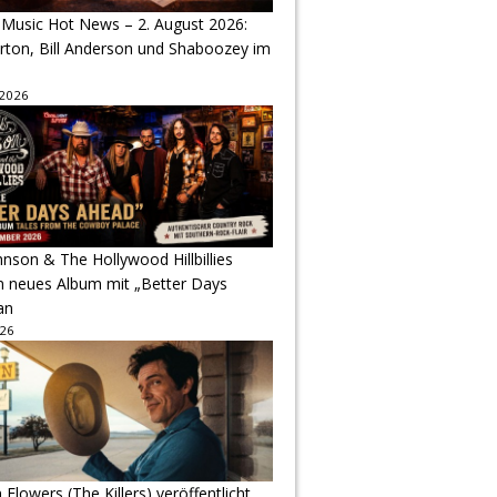
 Music Hot News – 2. August 2026:
arton, Bill Anderson und Shaboozey im
 2026
hnson & The Hollywood Hillbillies
n neues Album mit „Better Days
an
026
Flowers (The Killers) veröffentlicht