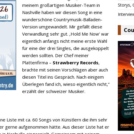
meinem großartigen Musiker-Team in
Storys,
Nashville haben wir diesen Song in eine
Intervie
wunderschöne Countrymusik-Balladen-
Version umgewandelt. Mir gefällt diese
Cou
Verwandlung sehr gut. ‚Hold Me Now‘ war
eigentlich anfangs nicht meine erste Wahl
für eine der drei Singles, die ausgekoppelt
werden sollten. Der Chef meiner
Plattenfirma –
Strawberry Records
,
brachte mit seinen Vorschlägen aber auch
diesen Titel ins Gespräch. Nach einigem
Überlegen fand ich, wieso eigentlich nicht,“
erzählt der schweizer Musiker.
ine Liste mit ca. 60 Songs von Künstlern die ihm sehr
er gerne aufgenommen hätte. Aus dieser Liste hat er
e in Nashville eingespielt. Gemeinsam mit seinem