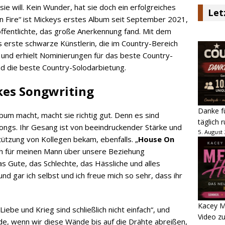
ie will. Kein Wunder, hat sie doch ein erfolgreiches
Let
 Fire“ ist Mickeys erstes Album seit September 2021,
fentlichte, das große Anerkennung fand. Mit dem
s erste schwarze Künstlerin, die im Country-Bereich
und erhielt Nominierungen für das beste Country-
d die beste Country-Solodarbietung.
kes Songwriting
Danke fü
bum macht, macht sie richtig gut. Denn es sind
täglich 
Songs. Ihr Gesang ist von beeindruckender Stärke und
5. August
tützung von Kollegen bekam, ebenfalls. „
House On
ich für meinen Mann über unsere Beziehung
s Gute, das Schlechte, das Hässliche und alles
nd gar ich selbst und ich freue mich so sehr, dass ihr
Kacey M
Liebe und Krieg sind schließlich nicht einfach“, und
Video z
de, wenn wir diese Wände bis auf die Drähte abreißen,