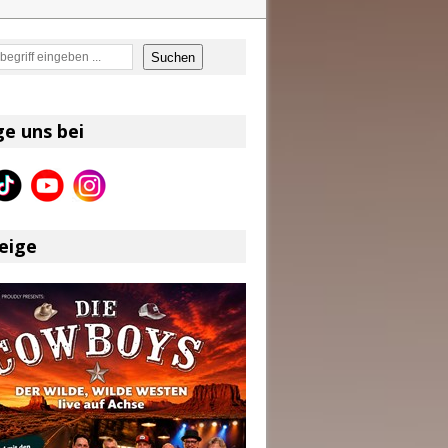
en
Suchen
on und Shaboozey im Fokus
Better Days Ahead“ an
ge uns bei
eser
eige