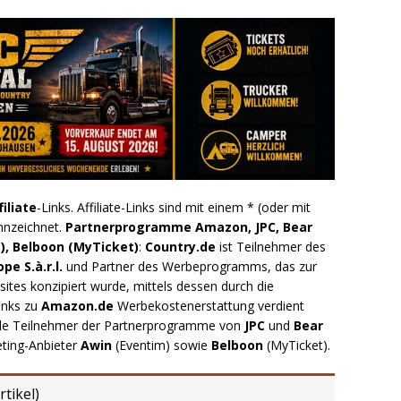
filiate
-Links. Affiliate-Links sind mit einem * (oder mit
nnzeichnet.
Partnerprogramme Amazon, JPC, Bear
), Belboon (MyTicket)
:
Country.de
ist Teilnehmer des
e S.à.r.l.
und Partner des Werbeprogramms, das zur
ites konzipiert wurde, mittels dessen durch die
inks zu
Amazon.de
Werbekostenerstattung verdient
.de Teilnehmer der Partnerprogramme von
JPC
und
Bear
eting-Anbieter
Awin
(Eventim) sowie
Belboon
(MyTicket).
rtikel
)