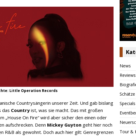
Kat
News
Reviews
Biografi
chte: Little Operation Records
Schätze
ikanische Countrysängerin unserer Zeit. Und gab bislang
Specials
s das
Country
ist, was sie macht. Das mit großen
Eventbe
 „House On Fire“ wird aber sicher den einen oder
Neuersc
ten aufschrecken. Denn
Mickey Guyton
geht hier noch
Tour & 
en R&B als gewohnt. Doch auch hier gilt: Genregrenzen