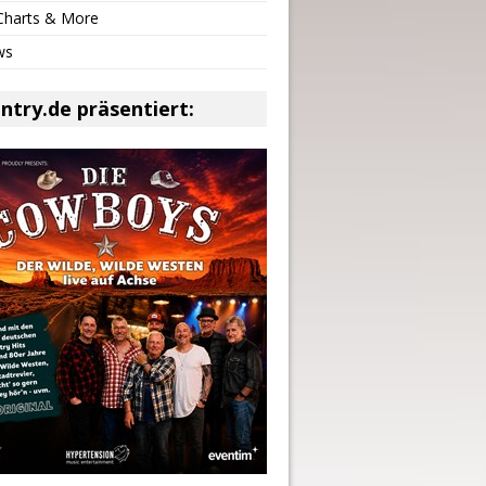
 Charts & More
ws
ntry.de präsentiert: