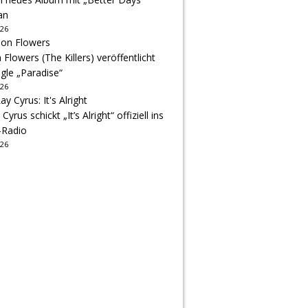
an
026
Flowers (The Killers) veröffentlicht
gle „Paradise“
026
 Cyrus schickt „It’s Alright“ offiziell ins
-Radio
026