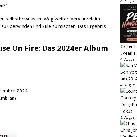
4. August
en?“
igen selbstbewussten Weg weiter. Verwurzelt im
zu überwinden und Stile zu mischen. Das Ergebnis
se On Fire: Das 2024er Album
Carter 
„Pearl H
4. August
Son Volt
am 28. 
4. August
ptember 2024
Membran)
Country
Dolly P
Fokus
2. August
Chris Jo
kündige