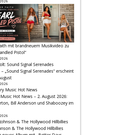
 2026
Faith mit brandneuem Musikvideo zu
andled Pistol“
 2026
 – „Sound Signal Serenades“ erscheint
August
 2026
 Music Hot News – 2. August 2026:
arton, Bill Anderson und Shaboozey im
 2026
hnson & The Hollywood Hillbillies
n neues Album mit „Better Days