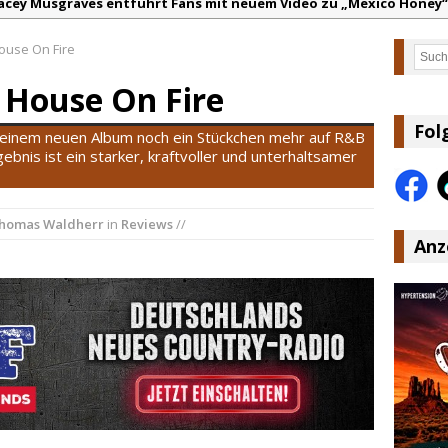
acey Musgraves entführt Fans mit neuem Video zu „Mexico Honey“
arter Faith mit brandneuem Musikvideo zu „Pearl Handled Pistol“
ouse On Fire
Such
on Volt – „Sound Signal Serenades“ erscheint am 28. August
 House On Fire
ountry Music Hot News – 2. August 2026: Dolly Parton, Bill Anders
s Johnson & The Hollywood Hillbillies kündigen neues Album mit „
Fol
seinem neuen Album noch ein Stückchen mehr auf R&B
anke für Euer Vertrauen: Country.de erreicht täglich rund 10.000 L
nis ist ein starker, kraftvoller und unterhaltsamer
homas Waldherr
in
Reviews
//
Anz