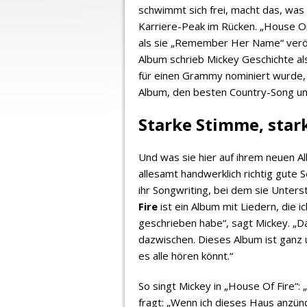
schwimmt sich frei, macht das, was s
Karriere-Peak im Rücken. „House On
als sie „Remember Her Name“ veröf
Album schrieb Mickey Geschichte al
für einen Grammy nominiert wurde, 
Album, den besten Country-Song un
Starke Stimme, star
Und was sie hier auf ihrem neuen Al
allesamt handwerklich richtig gute 
ihr Songwriting, bei dem sie Unters
Fire
ist ein Album mit Liedern, die 
geschrieben habe“, sagt Mickey. „Da
dazwischen. Dieses Album ist ganz u
es alle hören könnt.“
So singt Mickey in „House Of Fire“: „
fragt: „Wenn ich dieses Haus anzün