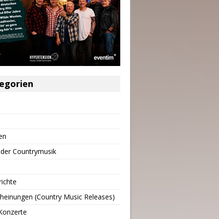
egorien
en
 der Countrymusik
richte
heinungen (Country Music Releases)
Konzerte