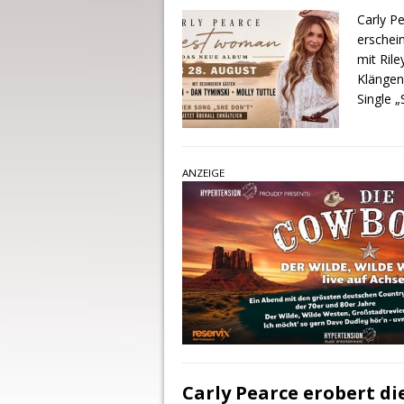
Carly P
erschei
mit Rile
Klängen 
Single „
ANZEIGE
Carly Pearce erobert d