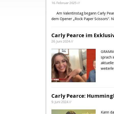
16. Februar 2025 //
Am Valentinstag begann Carly Pea
dem Opener „Rock Paper Scissors“. Na
Carly Pearce im Exklus
26. Juni 2024 //
GRAMMY
sprach 
aktuell
weiterl
Carly Pearce: Humming
9. Juni 2024 //
Kann das