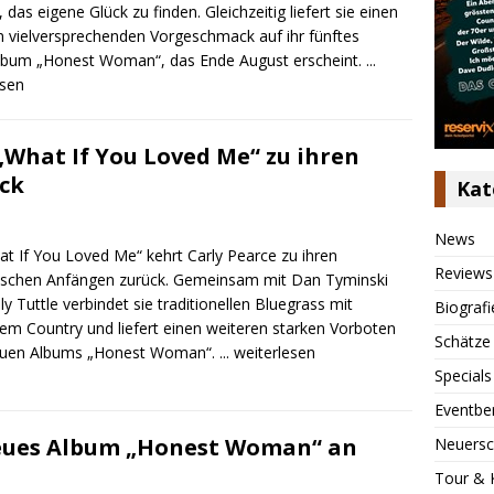
das eigene Glück zu finden. Gleichzeitig liefert sie einen
n vielversprechenden Vorgeschmack auf ihr fünftes
lbum „Honest Woman“, das Ende August erscheint.
...
esen
„What If You Loved Me“ zu ihren
ck
Kat
News
at If You Loved Me“ kehrt Carly Pearce zu ihren
Reviews
ischen Anfängen zurück. Gemeinsam mit Dan Tyminski
y Tuttle verbindet sie traditionellen Bluegrass mit
Biografi
m Country und liefert einen weiteren starken Vorboten
Schätze
euen Albums „Honest Woman“.
... weiterlesen
Specials
Eventbe
neues Album „Honest Woman“ an
Neuersc
Tour & 