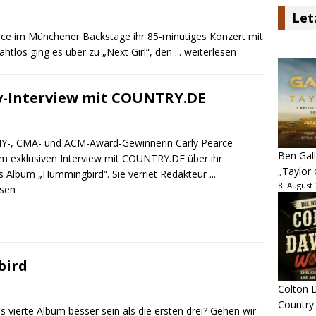
Let
rce im Münchener Backstage ihr 85-minütiges Konzert mit
htlos ging es über zu „Next Girl“, den
... weiterlesen
iv-Interview mit COUNTRY.DE
-, CMA- und ACM-Award-Gewinnerin Carly Pearce
Ben Gall
im exklusiven Interview mit COUNTRY.DE über ihr
„Taylor 
es Album „Hummingbird“. Sie verriet Redakteur
...
8. August
esen
bird
Colton D
Country
 vierte Album besser sein als die ersten drei? Gehen wir