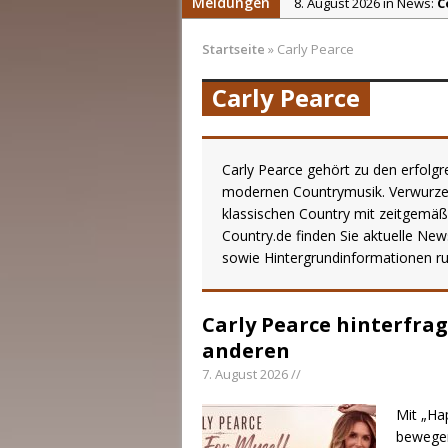
Meldungen
8. August 2026 in News:
C
7. August 2026 in News:
C
Startseite
»
Carly Pearce
7. August 2026 in News:
E
Carly Pearce
7. August 2026 in News:
p
7. August 2026 in News:
R
8. August 2026 in Reviews
Carly Pearce gehört zu den erfolgr
modernen Countrymusik. Verwurzelt
klassischen Country mit zeitgemäß
Country.de finden Sie aktuelle New
sowie Hintergrundinformationen ru
Carly Pearce hinterfrag
anderen
7. August 2026 //
Mit „Hap
bewegen