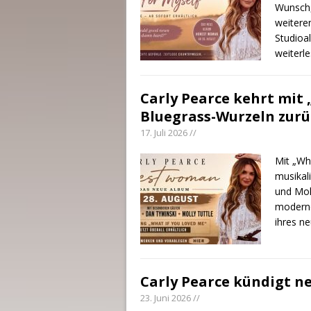
Wunsch, 
weitere
Studioa
weiterl
Carly Pearce kehrt mit 
Bluegrass-Wurzeln zurü
17. Juli 2026 //
Mit „Wh
musikal
und Moll
moderne
ihres n
Carly Pearce kündigt 
23. Juni 2026 //