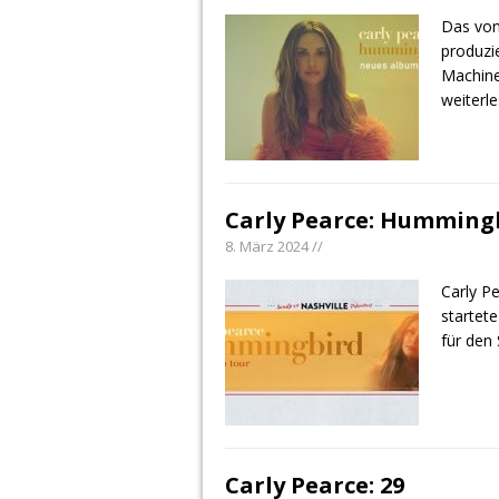
Das von
produzi
Machine
weiterl
Carly Pearce: Hummingb
8. März 2024 //
Carly P
startet
für den
Carly Pearce: 29