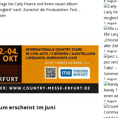
8. August
Frage bei Carly Pearce und ihrem neuen Album
gbird“ nach. Zunächst die Produzenten: First
...
Carly Pe
esen
Vergleic
7. August
Ella Lan
„Choosin
aller Zei
7. August
pez verö
Talks“ –
Sommer
7. August
Randy Tr
einen w
7. August
um erscheint im Juni