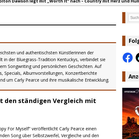
olton Dawson legt mit „Worth It“ nach – Country mit Herz und Hu
arly Pearce hinterfragt den ständigen Vergleich mit anderen
Such
lla Langley schreibt Musikgeschichte: „Choosin‘ Texas“ gehört zu d
ez veröffentlicht neue Single „Late Night Talks“ – eine Hymne au
andy Travis veröffentlicht mit „I Don’t Care“ einen weiteren Schat
Fol
:
Ben Gallaher kehrt zu seinen Wurzeln zurück – „Taylor Gold“ zeig
eichsten und authentischsten Künstlerinnen der
 in der Bluegrass-Tradition Kentuckys, verbindet sie
em Songwriting und persönlichen Geschichten. Auf
s, Specials, Albumvorstellungen, Konzertberichte
Anz
nd um Carly Pearce und ihre musikalische Entwicklung.
t den ständigen Vergleich mit
py For Myself“ veröffentlicht Carly Pearce einen
den Song über Selbstzweifel, Vergleiche und den