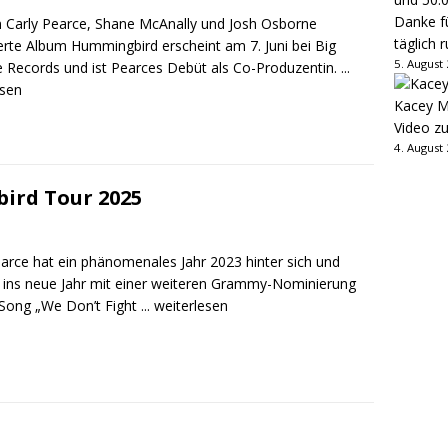
Danke fü
 Carly Pearce, Shane McAnally und Josh Osborne
täglich 
erte Album Hummingbird erscheint am 7. Juni bei Big
5. August
 Records und ist Pearces Debüt als Co-Produzentin.
...
esen
Kacey M
Video z
4. August
ird Tour 2025
earce hat ein phänomenales Jahr 2023 hinter sich und
e ins neue Jahr mit einer weiteren Grammy-Nominierung
 Song „We Don’t Fight
... weiterlesen