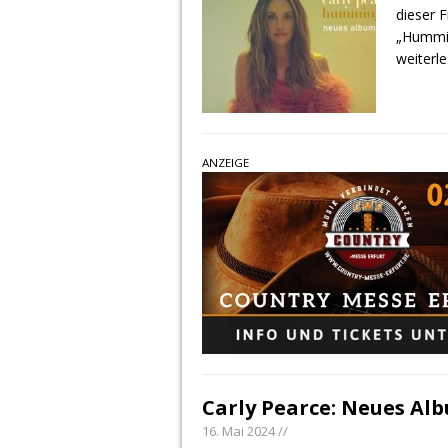
dieser 
„Hummin
weiterl
ANZEIGE
Carly Pearce: Neues Alb
16. Mai 2024 //