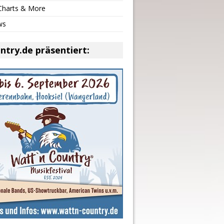
 Charts & More
ws
ntry.de präsentiert: