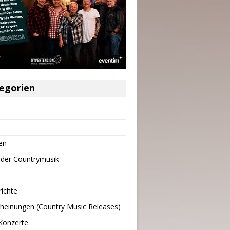
egorien
en
 der Countrymusik
richte
heinungen (Country Music Releases)
Konzerte