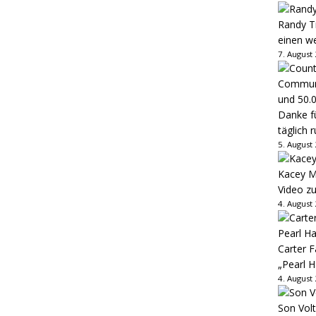
Randy Tr
einen w
7. August
Danke fü
täglich 
5. August
Kacey M
Video z
4. August
Carter 
„Pearl H
4. August
Son Volt