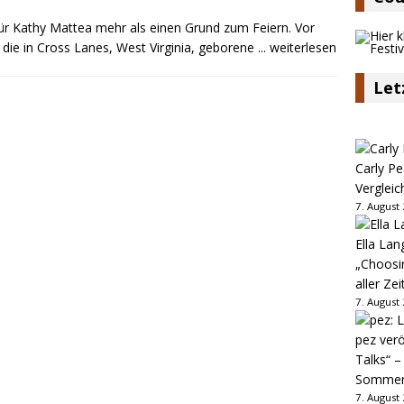
 für Kathy Mattea mehr als einen Grund zum Feiern. Vor
 die in Cross Lanes, West Virginia, geborene
... weiterlesen
Let
Carly Pe
Vergleic
7. August
Ella Lan
„Choosin
aller Zei
7. August
pez verö
Talks“ –
Sommer
7. August