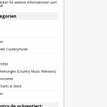
egorien
en
 der Countrymusik
richte
heinungen (Country Music Releases)
Konzerte
 Charts & More
ws
ntry.de präsentiert: