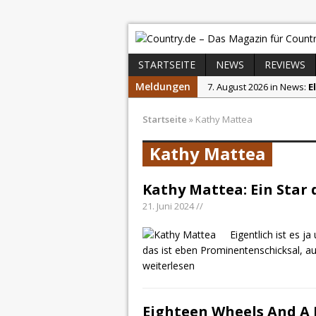
STARTSEITE
NEWS
REVIEWS
Meldungen
7. August 2026 in News:
E
7. August 2026 in News:
p
Startseite
»
Kathy Mattea
7. August 2026 in News:
R
Kathy Mattea
5. August 2026 in News:
D
4. August 2026 in News:
K
Kathy Mattea: Ein Star 
7. August 2026 in News:
C
21. Juni 2024 //
Eigentlich ist es 
das ist eben Prominentenschicksal, au
weiterlesen
Eighteen Wheels And A 