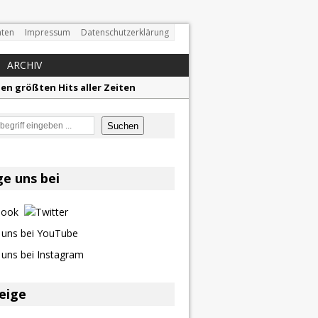
ten
Impressum
Datenschutzerklärung
ARCHIV
en größten Hits aller Zeiten
f unvergessliche Sommernächte
en
Suchen
z aus dem Archiv
eser
ge uns bei
eige