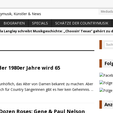
Mediada
BIOGRAFIEN
SPECIALS
SCHÄTZE DER COUNTRYMUSIK
lla Langley schreibt Musikgeschichte: „Choosin‘ Texas“ gehört zu d
ez veröffentlicht neue Single „Late Night Talks“ – eine Hymne au
Such
andy Travis veröffentlicht mit „I Don’t Care“ einen weiteren Schat
anke für Euer Vertrauen: Country.de erreicht täglich rund 10.000 L
acey Musgraves entführt Fans mit neuem Video zu „Mexico Honey“
Fol
der 1980er Jahre wird 65
arly Pearce hinterfragt den ständigen Vergleich mit anderen
ja unhöflich, das Alter von Damen bekannt zu machen. Aber
ch für Country Sängerinnen gibt es hier kein Geheimnis.
...
Anz
Dozen Roses: Gene & Paul Nelson