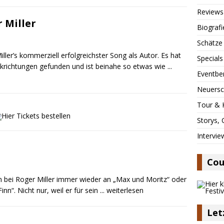
Reviews
 Miller
Biografi
Schätze
iller’s kommerziell erfolgreichster Song als Autor. Es hat
Specials
sikrichtungen gefunden und ist beinahe so etwas wie
...
Eventbe
Neuersc
Tour & 
Storys,
Intervie
Cou
 bei Roger Miller immer wieder an „Max und Moritz“ oder
n“. Nicht nur, weil er für sein
... weiterlesen
Let