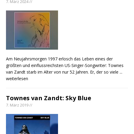
7. März 2024 //
pez veröffentlicht neue Single „Late Night
Talks“ – eine Hymne auf unvergessliche
Sommernächte
Randy Travis veröffentlicht mit „I Don’t Care“
einen weiteren Schatz aus dem Archiv
Ben Gallaher kehrt zu seinen Wurzeln zurück –
„Taylor Gold“ zeigt die Kraft der Akustik
Am Neujahrsmorgen 1997 erlosch das Leben eines der
größten und einflussreichsten US-Singer-Songwriter: Townes
van Zandt starb im Alter von nur 52 Jahren. Er, der so viele
...
weiterlesen
Townes van Zandt: Sky Blue
7. März 2019 //