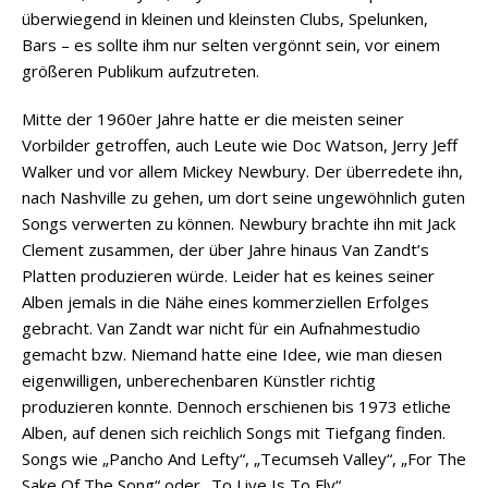
überwiegend in kleinen und kleinsten Clubs, Spelunken,
Bars – es sollte ihm nur selten vergönnt sein, vor einem
größeren Publikum aufzutreten.
Mitte der 1960er Jahre hatte er die meisten seiner
Vorbilder getroffen, auch Leute wie Doc Watson, Jerry Jeff
Walker und vor allem Mickey Newbury. Der überredete ihn,
nach Nashville zu gehen, um dort seine ungewöhnlich guten
Songs verwerten zu können. Newbury brachte ihn mit Jack
Clement zusammen, der über Jahre hinaus Van Zandt’s
Platten produzieren würde. Leider hat es keines seiner
Alben jemals in die Nähe eines kommerziellen Erfolges
gebracht. Van Zandt war nicht für ein Aufnahmestudio
gemacht bzw. Niemand hatte eine Idee, wie man diesen
eigenwilligen, unberechenbaren Künstler richtig
produzieren konnte. Dennoch erschienen bis 1973 etliche
Alben, auf denen sich reichlich Songs mit Tiefgang finden.
Songs wie „Pancho And Lefty“, „Tecumseh Valley“, „For The
Sake Of The Song“ oder „To Live Is To Fly“.