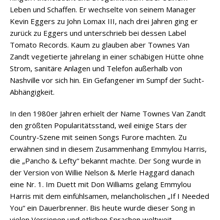
Leben und Schaffen. Er wechselte von seinem Manager
Kevin Eggers zu John Lomax III, nach drei Jahren ging er
zurück zu Eggers und unterschrieb bei dessen Label
Tomato Records. Kaum zu glauben aber Townes Van
Zandt vegetierte jahrelang in einer schäbigen Hütte ohne
Strom, sanitäre Anlagen und Telefon außerhalb von
Nashville vor sich hin. Ein Gefangener im Sumpf der Sucht-
Abhängigkeit.
In den 1980er Jahren erhielt der Name Townes Van Zandt
den größten Popularitätsstand, weil einige Stars der
Country-Szene mit seinen Songs Furore machten. Zu
erwähnen sind in diesem Zusammenhang Emmylou Harris,
die „Pancho & Lefty“ bekannt machte. Der Song wurde in
der Version von Willie Nelson & Merle Haggard danach
eine Nr. 1. Im Duett mit Don Williams gelang Emmylou
Harris mit dem einfühlsamen, melancholischen „If I Needed
You“ ein Dauerbrenner. Bis heute wurde dieser Song in
vielen Versionen und etlichen Sprachen weltweit