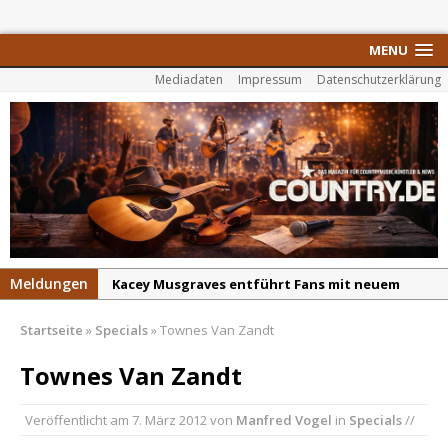
MENU
Mediadaten
Impressum
Datenschutzerklärung
Meldungen
Kacey Musgraves entführt Fans mit neuem
Video zu „Mexico Honey“
Carter Faith mit brandneuem Musikvideo zu
Startseite
»
Specials
»
Townes Van Zandt
„Pearl Handled Pistol“
Townes Van Zandt
Son Volt – „Sound Signal Serenades“ erscheint
am 28. August
Veröffentlicht am
7. März 2012
von
Manfred Vogel
in
Specials
//
Country Music Hot News – 2. August 2026: Dolly