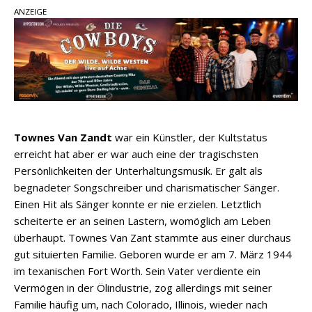
Parton, Bill Anderson und Shaboozey im Fokus
ANZEIGE
Chris Johnson & The Hollywood Hillbillies
kündigen neues Album mit „Better Days
Ahead“ an
Danke für Euer Vertrauen: Country.de erreicht
täglich rund 10.000 Leser
Townes Van Zandt
war ein Künstler, der Kultstatus
erreicht hat aber er war auch eine der tragischsten
Persönlichkeiten der Unterhaltungsmusik. Er galt als
begnadeter Songschreiber und charismatischer Sänger.
Einen Hit als Sänger konnte er nie erzielen. Letztlich
scheiterte er an seinen Lastern, womöglich am Leben
überhaupt. Townes Van Zant stammte aus einer durchaus
gut situierten Familie. Geboren wurde er am 7. März 1944
im texanischen Fort Worth. Sein Vater verdiente ein
Vermögen in der Ölindustrie, zog allerdings mit seiner
Familie häufig um, nach Colorado, Illinois, wieder nach