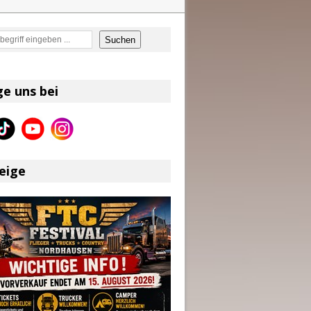
en
Suchen
on und Shaboozey im Fokus
Better Days Ahead“ an
ge uns bei
eser
eige