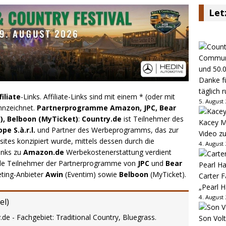
Let
Danke fü
täglich 
filiate
-Links. Affiliate-Links sind mit einem * (oder mit
5. August
nnzeichnet.
Partnerprogramme Amazon, JPC, Bear
), Belboon (MyTicket)
:
Country.de
ist Teilnehmer des
Kacey M
e S.à.r.l.
und Partner des Werbeprogramms, das zur
Video z
ites konzipiert wurde, mittels dessen durch die
4. August
inks zu
Amazon.de
Werbekostenerstattung verdient
.de Teilnehmer der Partnerprogramme von
JPC
und
Bear
eting-Anbieter
Awin
(Eventim) sowie
Belboon
(MyTicket).
Carter 
„Pearl H
4. August
el
)
.de - Fachgebiet: Traditional Country, Bluegrass.
Son Volt