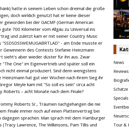
hänk) hatte in seinem Leben schon dreimal die große
gen, doch wirklich genutzt hat er keine dieser
mer geworden bei der GACMF (German American
5 gute 700 Kilometer vom Allgäu zu Universal ins
ertrag und zuletzt kam er mit seiner Country Music
Raabs "SSDSDSSWEMUGABRTLAD" - am Ende musste er
Kat
der Gewinnerin des Contests Stefanie Heinzmann
 sieht's aber wieder düster für ihn aus. Zwar
News
e "The One" im Eigenvertrieb und später soll ein
ch nicht einmal produziert. Sind denn wenigstens
Reviews
ie Heinzmann hat gut vier Wochen nach ihrem Sieg ihr
Biografi
Gregor Meyle kam mit "So soll es sein" circa acht
Schätze
 Roberts – acht Monate nach dem Finale?
Specials
Tommy Roberts Sr., Träumen nachgehangen die nie
Eventbe
dem Finale immer noch auf einen Plattenvertrag bei
Neuersc
hen dagegen sprachen. Man sprach mit dem Hamburger
 (Tracy Lawrence, The Wilkinsons, Pam Tillis und
Tour & 