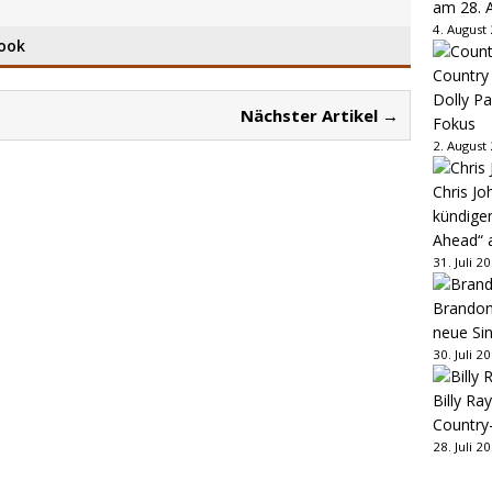
am 28. 
4. August
ook
Country
Dolly P
Nächster Artikel →
Fokus
2. August
Chris Jo
kündige
Ahead“ 
31. Juli 2
Brandon 
neue Sin
30. Juli 2
Billy Ray
Country
28. Juli 2