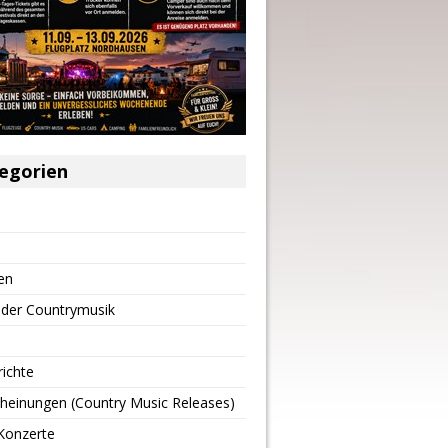
egorien
en
 der Countrymusik
richte
heinungen (Country Music Releases)
Konzerte