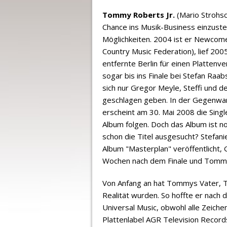
Tommy Roberts Jr.
(Mario Strohsc
Chance ins Musik-Business einzustei
Möglichkeiten. 2004 ist er Newco
Country Music Federation), lief 200
entfernte Berlin für einen Plattenv
sogar bis ins Finale bei Stefan 
sich nur Gregor Meyle, Steffi und 
geschlagen geben. In der Gegenwart
erscheint am 30. Mai 2008 die Singl
Album folgen. Doch das Album ist no
schon die Titel ausgesucht? Stefan
Album "Masterplan" veröffentlicht, 
Wochen nach dem Finale und Tommy
Von Anfang an hat Tommys Vater, 
Realität wurden. So hoffte er nach 
Universal Music, obwohl alle Zeic
Plattenlabel AGR Television Records