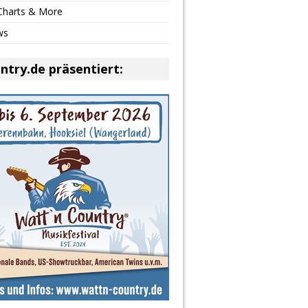
 Charts & More
ws
ntry.de präsentiert: