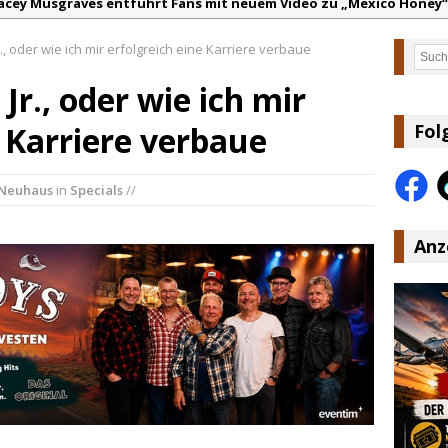
acey Musgraves entführt Fans mit neuem Video zu „Mexico Honey“
arter Faith mit brandneuem Musikvideo zu „Pearl Handled Pistol“
, oder wie ich mir erfolgreich eine Karriere verbaue
Such
on Volt – „Sound Signal Serenades“ erscheint am 28. August
r., oder wie ich mir
ountry Music Hot News – 2. August 2026: Dolly Parton, Bill Anders
s Johnson & The Hollywood Hillbillies kündigen neues Album mit „
e Karriere verbaue
Fol
anke für Euer Vertrauen: Country.de erreicht täglich rund 10.000 L
 Neuhaus
in
Specials
//
Anz