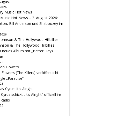
August
 2026
 Music Hot News – 2. August 2026:
arton, Bill Anderson und Shaboozey im
 2026
hnson & The Hollywood Hillbillies
n neues Album mit „Better Days
an
026
Flowers (The Killers) veröffentlicht
gle „Paradise“
026
 Cyrus schickt „It’s Alright“ offiziell ins
-Radio
026