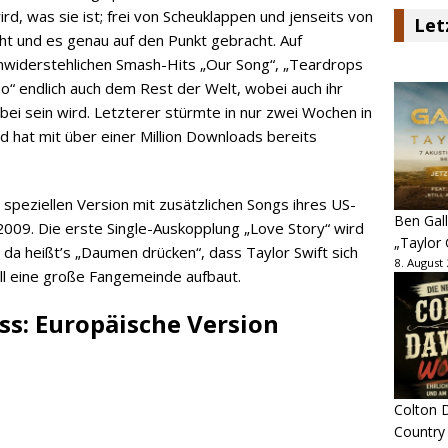
ird, was sie ist; frei von Scheuklappen und jenseits von
Let
cht und es genau auf den Punkt gebracht. Auf
 unwiderstehlichen Smash-Hits „Our Song“, „Teardrops
o“ endlich auch dem Rest der Welt, wobei auch ihr
ei sein wird. Letzterer stürmte in nur zwei Wochen in
d hat mit über einer Million Downloads bereits
r speziellen Version mit zusätzlichen Songs ihres US-
Ben Gall
2009. Die erste Single-Auskopplung „Love Story“ wird
„Taylor 
 da heißt’s „Daumen drücken“, dass Taylor Swift sich
8. August
ll eine große Fangemeinde aufbaut.
ess: Europäische Version
Colton D
Country