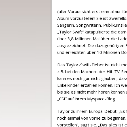
(aller Voraussicht erst einmal nur 
Album vorzustellen! Sie ist zweifell
Sängerin, Songwriterin, Publikumsl
„Taylor Swift“ katapultierte die dama
über 3,8 Millionen Mal über die La
ausgezeichnet. Die dazugehörigen Si
und erreichten über 10 Millionen D
Das Taylor-Swift-Fieber ist nicht me
z.B. bei den Machern der Hit-TV-Seri
kann es noch gar nicht glauben, das
Enkelkinder erzählen können. Ich w
bis sie es nicht mehr hören können 
„CSI“ auf ihrem Myspace-Blog.
Taylor zu ihrem Europa-Debüt: „Es 
noch einmal von vorne zu beginnen.
vorstellen“, sagt sie. „Das alles is