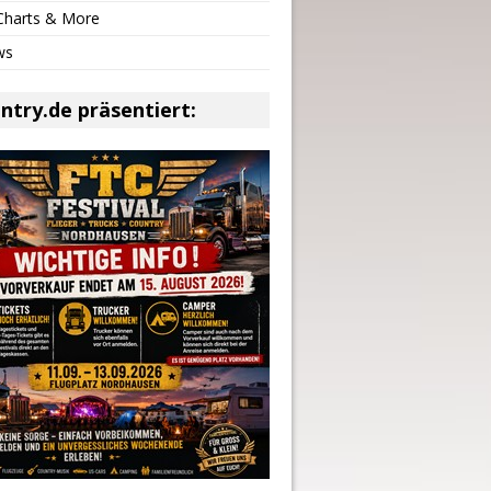
 Charts & More
ws
ntry.de präsentiert: