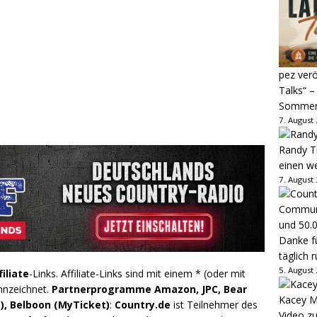
pez verö
Talks“ –
Sommer
7. August
Randy Tr
einen w
7. August
Danke fü
täglich 
5. August
filiate
-Links. Affiliate-Links sind mit einem * (oder mit
nnzeichnet.
Partnerprogramme Amazon, JPC, Bear
Kacey M
), Belboon (MyTicket)
:
Country.de
ist Teilnehmer des
Video z