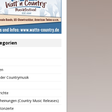
egorien
en
 der Countrymusik
richte
heinungen (Country Music Releases)
Konzerte