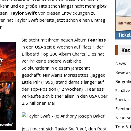
kann und es große Hits schon längst nicht mehr gibt?
ssen,
Taylor Swift
von diesen Entwicklungen zu
en hat Taylor Swift bereits jetzt schon einen Eintrag
r.
Sie steht mit ihrem neuen Album
Fearless
in den USA seit 8 Wochen auf Platz 1 der
Kat
Billboard Top 200 Album Charts. Dies hat
vor ihr keine andere weibliche
News
Solokünstlerin in diesem Jahrzehnt
Reviews
geschafft. Nur Alanis Morissettes „Jagged
Biografi
Little Pill“ (1995) stand damals länger auf
der Top-Position (12 Wochen). „Fearless“
Schätze
verkaufte sich bisher allein in den USA über
Specials
2,5 Millionen Mal.
Eventbe
Neuersc
Tour & 
Jetzt macht sich Taylor Swift auf, den Rest