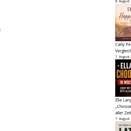
8. August
Carly Pe
Vergleic
7. August
Ella Lan
„Choosin
aller Zei
7. August