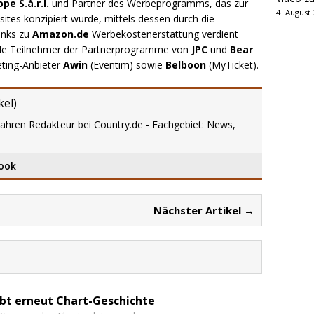
e S.à.r.l.
und Partner des Werbeprogramms, das zur
4. August
ites konzipiert wurde, mittels dessen durch die
inks zu
Amazon.de
Werbekostenerstattung verdient
.de Teilnehmer der Partnerprogramme von
JPC
und
Bear
eting-Anbieter
Awin
(Eventim) sowie
Belboon
(MyTicket).
kel
)
Jahren Redakteur bei Country.de - Fachgebiet: News,
ook
Nächster Artikel →
ibt erneut Chart-Geschichte