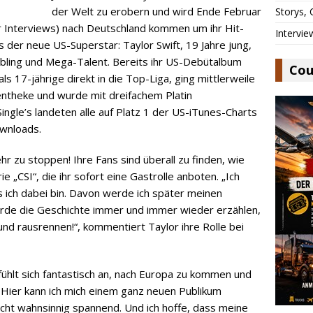
der Welt zu erobern und wird Ende Februar
Storys,
für Interviews) nach Deutschland kommen um ihr Hit-
Intervie
os der neue US-Superstar: Taylor Swift, 19 Jahre jung,
iebling und Mega-Talent. Bereits ihr US-Debütalbum
Cou
ls 17-jährige direkt in die Top-Liga, ging mittlerweile
dentheke und wurde mit dreifachem Platin
ngle’s landeten alle auf Platz 1 der US-iTunes-Charts
ownloads.
hr zu stoppen! Ihre Fans sind überall zu finden, wie
e „CSI“, die ihr sofort eine Gastrolle anboten. „Ich
s ich dabei bin. Davon werde ich später meinen
erde die Geschichte immer und immer wieder erzählen,
und rausrennen!“, kommentiert Taylor ihre Rolle bei
fühlt sich fantastisch an, nach Europa zu kommen und
 Hier kann ich mich einem ganz neuen Publikum
t echt wahnsinnig spannend. Und ich hoffe, dass meine