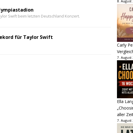
8. August
lympiastadion
aylor Swift beim letzten Deutschland Konzert.
ekord für Taylor Swift
Carly Pe
Vergleic
7. August
Ella Lan
„Choosin
aller Zei
7. August