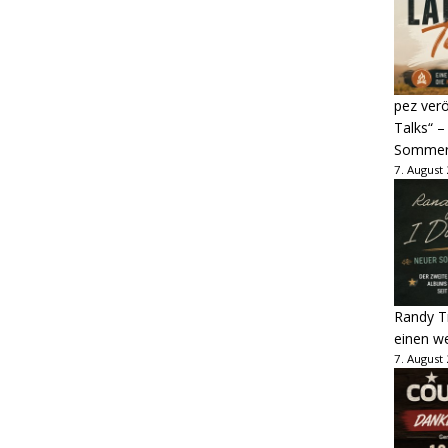
pez verö
Talks“ –
Sommer
7. August
Randy Tr
einen w
7. August