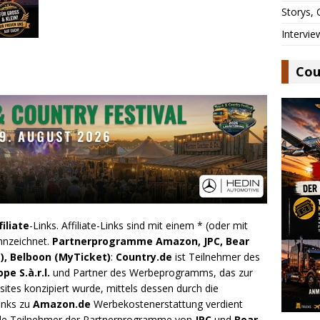
Storys,
Intervie
Cou
filiate
-Links. Affiliate-Links sind mit einem * (oder mit
nnzeichnet.
Partnerprogramme Amazon, JPC, Bear
), Belboon (MyTicket)
:
Country.de
ist Teilnehmer des
e S.à.r.l.
und Partner des Werbeprogramms, das zur
ites konzipiert wurde, mittels dessen durch die
inks zu
Amazon.de
Werbekostenerstattung verdient
.de Teilnehmer der Partnerprogramme von
JPC
und
Bear