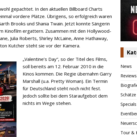
wohl gepachtet. In den aktuellen Billboard Charts
einmal vordere Plätze. Übrigens, so erfolgreich waren
Garth Brooks und Shania Twain. Jetzt konnte Sängerin
nem Kinofilm ergattern. Zusammen mit den Hollywood-
ane, Julia Roberts, Shirley McLaine, Anne Hathaway,
shton Kutcher steht sie vor der Kamera.
Kat
„Valentine’s Day“, so der Titel des Films,
News
soll bereits am 12. Februar 2010 in die
Kinos kommen. Die Regie übernahm Garry
Reviews
Marshall (u.a. Pretty Woman). Ein Termin
Biografi
für Deutschland steht noch nicht fest.
Schätze
Jedoch sollte bei dem Staraufgebot dem
nichts im Wege stehen.
Specials
Eventbe
Neuersc
Tour & 