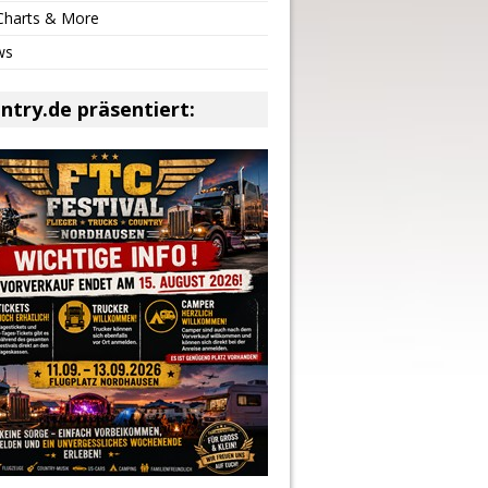
 Charts & More
ws
ntry.de präsentiert: