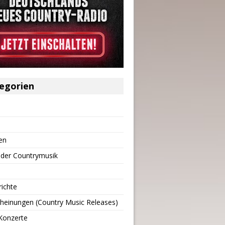
egorien
en
 der Countrymusik
richte
heinungen (Country Music Releases)
Konzerte