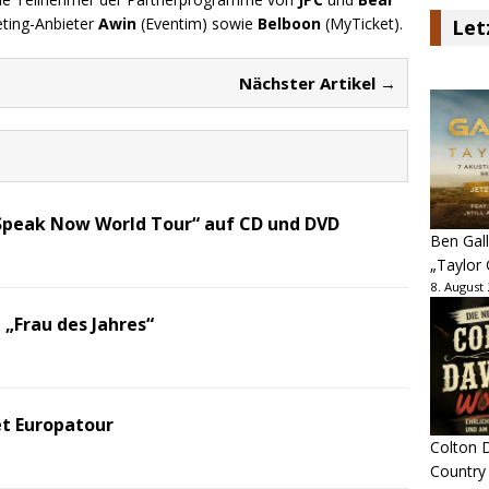
eting-Anbieter
Awin
(Eventim) sowie
Belboon
(MyTicket).
Let
Nächster Artikel →
„Speak Now World Tour“ auf CD und DVD
Ben Gall
„Taylor 
8. August
e „Frau des Jahres“
et Europatour
Colton D
Country