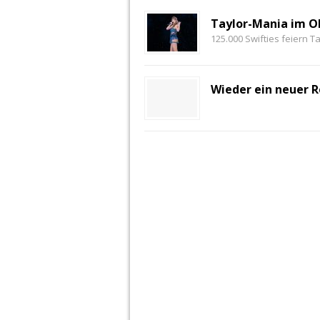
Taylor-Mania im O
125.000 Swifties feiern T
Wieder ein neuer R