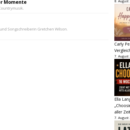
her Momente
8. August
Countrymusik.
 und Songschreiberin Gretchen Wilson.
Carly Pe
Vergleic
7. August
Ella Lan
„Choosin
aller Zei
7. August