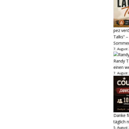
pez verö
Talks“ –
Sommer
7. August
Randy Tr
einen w
7. August
Danke fü
täglich 
5. August