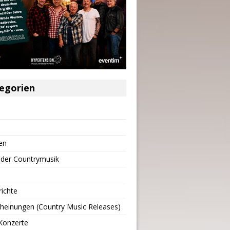
egorien
en
 der Countrymusik
richte
heinungen (Country Music Releases)
Konzerte