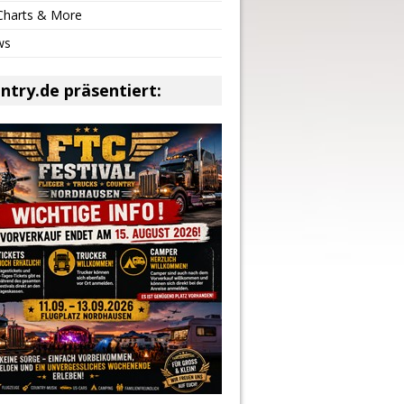
 Charts & More
ws
ntry.de präsentiert: