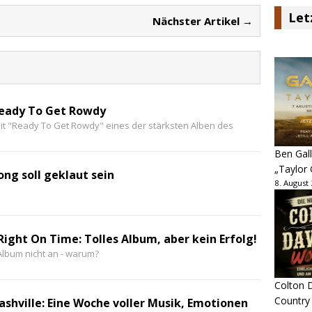
Let
Nächster Artikel →
Ready To Get Rowdy
mit "Ready To Get Rowdy" eines der stärksten Alben des
Ben Gall
„Taylor 
ong soll geklaut sein
8. August
Right On Time: Tolles Album, aber kein Erfolg!
lbum nicht an - warum?
Colton D
Country
ashville: Eine Woche voller Musik, Emotionen