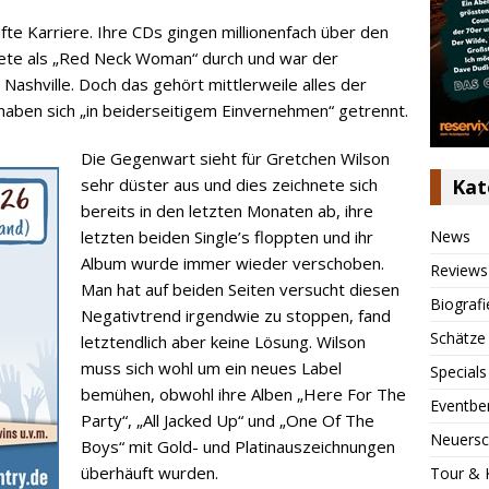
fte Karriere. Ihre CDs gingen millionenfach über den
ete als „Red Neck Woman“ durch und war der
 Nashville. Doch das gehört mittlerweile alles der
haben sich „in beiderseitigem Einvernehmen“ getrennt.
Die Gegenwart sieht für Gretchen Wilson
Kat
sehr düster aus und dies zeichnete sich
bereits in den letzten Monaten ab, ihre
News
letzten beiden Single’s floppten und ihr
Album wurde immer wieder verschoben.
Reviews
Man hat auf beiden Seiten versucht diesen
Biografi
Negativtrend irgendwie zu stoppen, fand
Schätze
letztendlich aber keine Lösung. Wilson
muss sich wohl um ein neues Label
Specials
bemühen, obwohl ihre Alben „Here For The
Eventbe
Party“, „All Jacked Up“ und „One Of The
Neuersc
Boys“ mit Gold- und Platinauszeichnungen
überhäuft wurden.
Tour & 