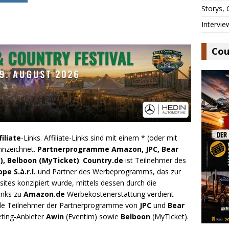
Storys,
Intervie
Cou
filiate
-Links. Affiliate-Links sind mit einem * (oder mit
nnzeichnet.
Partnerprogramme Amazon, JPC, Bear
), Belboon (MyTicket)
:
Country.de
ist Teilnehmer des
e S.à.r.l.
und Partner des Werbeprogramms, das zur
ites konzipiert wurde, mittels dessen durch die
inks zu
Amazon.de
Werbekostenerstattung verdient
.de Teilnehmer der Partnerprogramme von
JPC
und
Bear
eting-Anbieter
Awin
(Eventim) sowie
Belboon
(MyTicket).