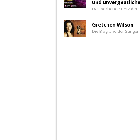
und unvergesslic
Das pochende Herz der 
Gretchen Wilson
Die Biografie der Sänger