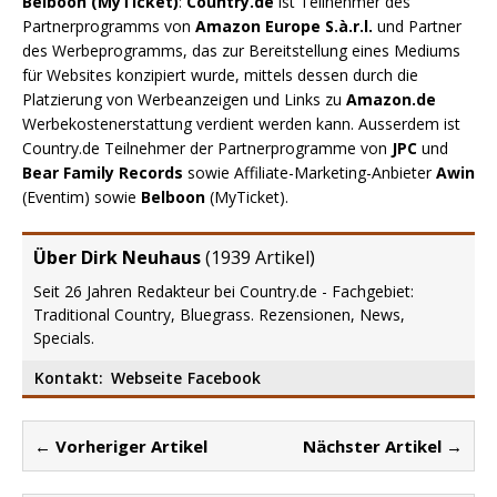
Belboon (MyTicket)
:
Country.de
ist Teilnehmer des
Partnerprogramms von
Amazon Europe S.à.r.l.
und Partner
des Werbeprogramms, das zur Bereitstellung eines Mediums
für Websites konzipiert wurde, mittels dessen durch die
Platzierung von Werbeanzeigen und Links zu
Amazon.de
Werbekostenerstattung verdient werden kann. Ausserdem ist
Country.de Teilnehmer der Partnerprogramme von
JPC
und
Bear Family Records
sowie Affiliate-Marketing-Anbieter
Awin
(Eventim) sowie
Belboon
(MyTicket).
Über Dirk Neuhaus
(
1939 Artikel
)
Seit 26 Jahren Redakteur bei Country.de - Fachgebiet:
Traditional Country, Bluegrass. Rezensionen, News,
Specials.
Kontakt:
Webseite
Facebook
← Vorheriger Artikel
Nächster Artikel →