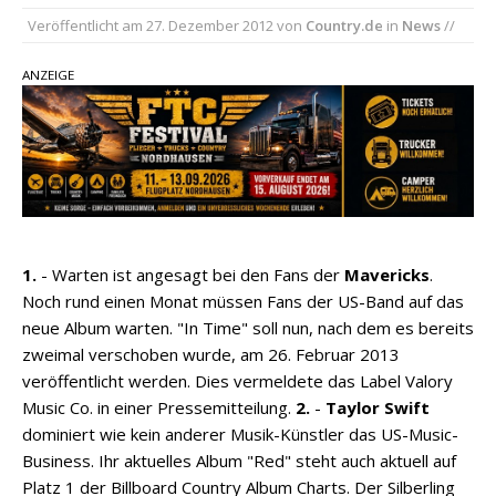
Country Music Hot News – 2. August 2026: Dolly
Veröffentlicht am
27. Dezember 2012
von
Country.de
in
News
//
Parton, Bill Anderson und Shaboozey im Fokus
Chris Johnson & The Hollywood Hillbillies
ANZEIGE
kündigen neues Album mit „Better Days
Ahead“ an
Danke für Euer Vertrauen: Country.de erreicht
täglich rund 10.000 Leser
1.
- Warten ist angesagt bei den Fans der
Mavericks
.
Noch rund einen Monat müssen Fans der US-Band auf das
neue Album warten. "In Time" soll nun, nach dem es bereits
zweimal verschoben wurde, am 26. Februar 2013
veröffentlicht werden. Dies vermeldete das Label Valory
Music Co. in einer Pressemitteilung.
2.
-
Taylor Swift
dominiert wie kein anderer Musik-Künstler das US-Music-
Business. Ihr aktuelles Album "Red" steht auch aktuell auf
Platz 1 der Billboard Country Album Charts. Der Silberling