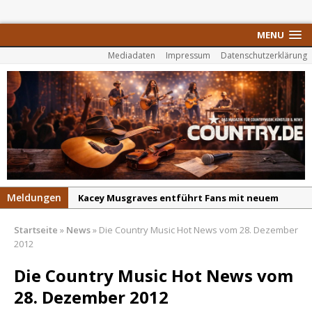
MENU
Mediadaten
Impressum
Datenschutzerklärung
Meldungen
Kacey Musgraves entführt Fans mit neuem
Video zu „Mexico Honey“
Startseite
»
News
»
Die Country Music Hot News vom 28. Dezember
Carter Faith mit brandneuem Musikvideo zu
2012
„Pearl Handled Pistol“
Die Country Music Hot News vom
Son Volt – „Sound Signal Serenades“ erscheint
28. Dezember 2012
am 28. August