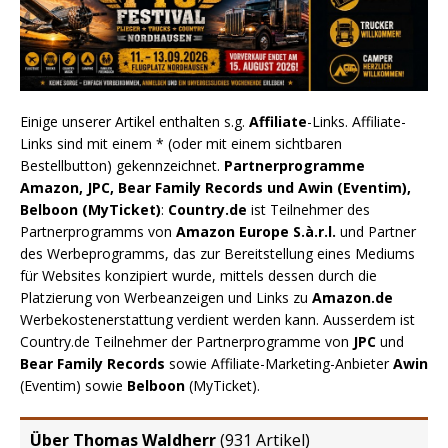
Einige unserer Artikel enthalten s.g.
Affiliate
-Links. Affiliate-
Links sind mit einem * (oder mit einem sichtbaren
Bestellbutton) gekennzeichnet.
Partnerprogramme
Amazon, JPC, Bear Family Records und Awin (Eventim),
Belboon (MyTicket)
:
Country.de
ist Teilnehmer des
Partnerprogramms von
Amazon Europe S.à.r.l.
und Partner
des Werbeprogramms, das zur Bereitstellung eines Mediums
für Websites konzipiert wurde, mittels dessen durch die
Platzierung von Werbeanzeigen und Links zu
Amazon.de
Werbekostenerstattung verdient werden kann. Ausserdem ist
Country.de Teilnehmer der Partnerprogramme von
JPC
und
Bear Family Records
sowie Affiliate-Marketing-Anbieter
Awin
(Eventim) sowie
Belboon
(MyTicket).
Über Thomas Waldherr
(
931 Artikel
)