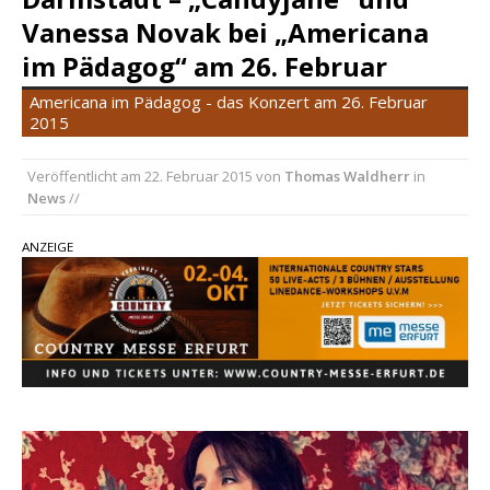
Ella Langley schreibt Musikgeschichte:
Vanessa Novak bei „Americana
„Choosin‘ Texas“ gehört zu den größten Hits
im Pädagog“ am 26. Februar
aller Zeiten
pez veröffentlicht neue Single „Late Night
Americana im Pädagog - das Konzert am 26. Februar
2015
Talks“ – eine Hymne auf unvergessliche
Sommernächte
Veröffentlicht am
22. Februar 2015
von
Thomas Waldherr
in
Country Music Hot News – 9. August 2026:
News
//
Morgan Wallen, Dolly Parton und Riley Green im
Fokus
ANZEIGE