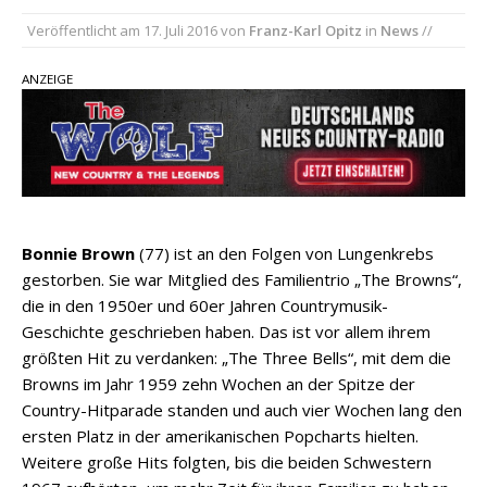
Ella Langley schreibt Musikgeschichte:
Veröffentlicht am
17. Juli 2016
von
Franz-Karl Opitz
in
News
//
„Choosin‘ Texas“ gehört zu den größten Hits
aller Zeiten
ANZEIGE
pez veröffentlicht neue Single „Late Night
Talks“ – eine Hymne auf unvergessliche
Sommernächte
Country Music Hot News – 9. August 2026:
Morgan Wallen, Dolly Parton und Riley Green im
Fokus
Bonnie Brown
(77) ist an den Folgen von Lungenkrebs
gestorben. Sie war Mitglied des Familientrio „The Browns“,
die in den 1950er und 60er Jahren Countrymusik-
Geschichte geschrieben haben. Das ist vor allem ihrem
größten Hit zu verdanken: „The Three Bells“, mit dem die
Browns im Jahr 1959 zehn Wochen an der Spitze der
Country-Hitparade standen und auch vier Wochen lang den
ersten Platz in der amerikanischen Popcharts hielten.
Weitere große Hits folgten, bis die beiden Schwestern