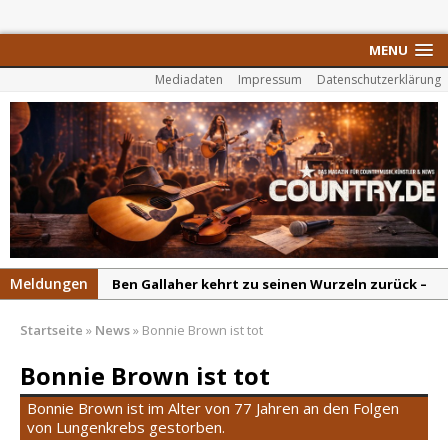
MENU
Mediadaten
Impressum
Datenschutzerklärung
Meldungen
Ben Gallaher kehrt zu seinen Wurzeln zurück –
„Taylor Gold“ zeigt die Kraft der Akustik
Startseite
»
News
»
Bonnie Brown ist tot
Colton Dawson legt mit „Worth It“ nach –
Country mit Herz und Humor
Bonnie Brown ist tot
Carly Pearce hinterfragt den ständigen
Bonnie Brown ist im Alter von 77 Jahren an den Folgen
Vergleich mit anderen
von Lungenkrebs gestorben.