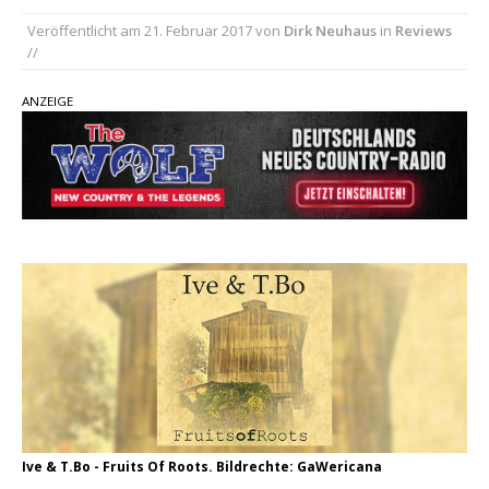
Veröffentlicht am
21. Februar 2017
von
Dirk Neuhaus
in
Reviews
Kacey Musgraves entführt Fans mit neuem
//
Video zu „Mexico Honey“
Carly Pearce hinterfragt den ständigen
ANZEIGE
Vergleich mit anderen
Ella Langley schreibt Musikgeschichte:
„Choosin‘ Texas“ gehört zu den größten Hits
aller Zeiten
Ive & T.Bo - Fruits Of Roots. Bildrechte: GaWericana