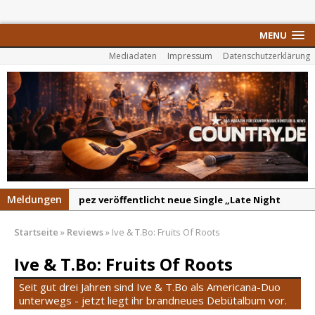
MENU
Mediadaten
Impressum
Datenschutzerklärung
Meldungen
pez veröffentlicht neue Single „Late Night
Talks“ – eine Hymne auf unvergessliche
Startseite
»
Reviews
»
Ive & T.Bo: Fruits Of Roots
Sommernächte
Randy Travis veröffentlicht mit „I Don’t Care“
Ive & T.Bo: Fruits Of Roots
einen weiteren Schatz aus dem Archiv
Seit gut drei Jahren sind Ive & T.Bo als Americana-Duo
Danke für Euer Vertrauen: Country.de erreicht
unterwegs - jetzt liegt ihr brandneues Debütalbum vor.
täglich rund 10.000 Leser