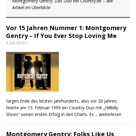
Montgomery Gentry: Das Duo bei Country.de – alle
Artikel im Überblick!
pez veröffentlicht neue Single „Late Night
Talks“ – eine Hymne auf unvergessliche
Sommernächte
Vor 15 Jahren Nummer 1: Montgomery
Randy Travis veröffentlicht mit „I Don’t Care“
Gentry – If You Ever Stop Loving Me
einen weiteren Schatz aus dem Archiv
3. Juli 2019 //
Ben Gallaher kehrt zu seinen Wurzeln zurück –
„Taylor Gold“ zeigt die Kraft der Akustik
Gegen Ende des letzten Jahrhunderts, also vor 20 Jahren,
feierte am 13. Februar 1999 ein Country-Duo mit „Hillbilly
Shoes“ seinen ersten Erfolg in den Charts. Es
... weiterlesen
Montgomery Gentry: Folks Like Us