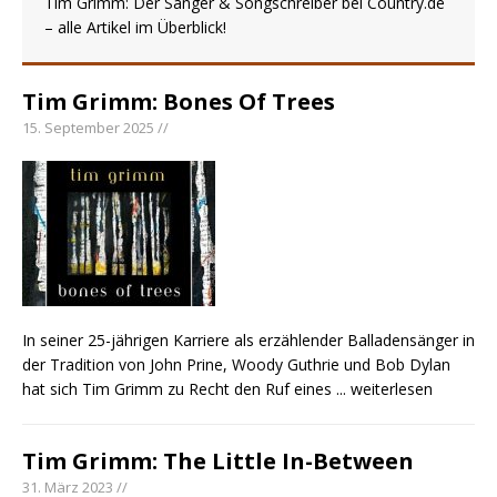
Tim Grimm: Der Sänger & Songschreiber bei Country.de
– alle Artikel im Überblick!
einen weiteren Schatz aus dem Archiv
Danke für Euer Vertrauen: Country.de erreicht
täglich rund 10.000 Leser
Tim Grimm: Bones Of Trees
Kacey Musgraves entführt Fans mit neuem
15. September 2025 //
Video zu „Mexico Honey“
Carly Pearce hinterfragt den ständigen
Vergleich mit anderen
In seiner 25-jährigen Karriere als erzählender Balladensänger in
der Tradition von John Prine, Woody Guthrie und Bob Dylan
hat sich Tim Grimm zu Recht den Ruf eines
... weiterlesen
Tim Grimm: The Little In-Between
31. März 2023 //