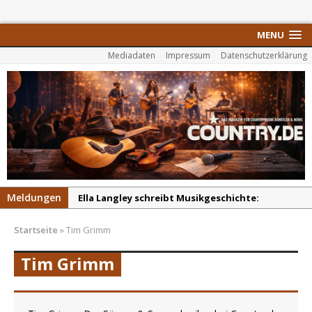
MENU
Mediadaten
Impressum
Datenschutzerklärung
Meldungen
Ella Langley schreibt Musikgeschichte:
„Choosin‘ Texas“ gehört zu den größten Hits
Startseite
»
Tim Grimm
aller Zeiten
pez veröffentlicht neue Single „Late Night
Tim Grimm
Talks“ – eine Hymne auf unvergessliche
Sommernächte
Randy Travis veröffentlicht mit „I Don’t Care“