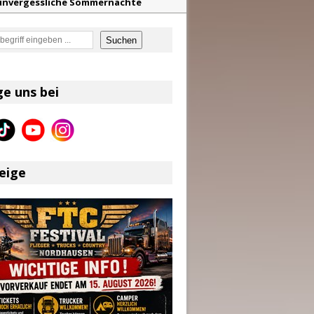
f unvergessliche Sommernächte
z aus dem Archiv
en
Suchen
eser
ge uns bei
en größten Hits aller Zeiten
eige