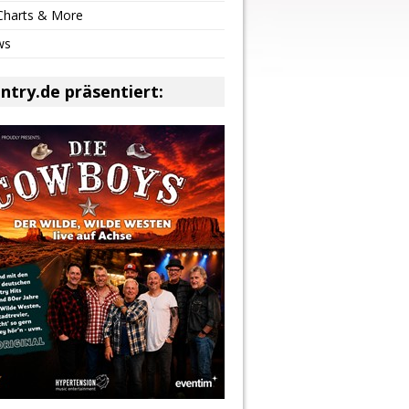
 Charts & More
ws
ntry.de präsentiert: