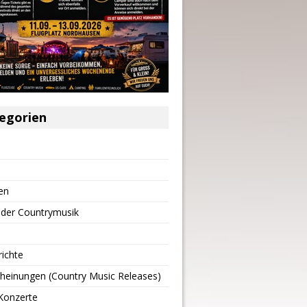
egorien
en
 der Countrymusik
richte
heinungen (Country Music Releases)
Konzerte