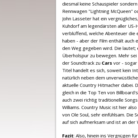
diesmal keine Schauspieler sondern 
Rennwagen "Lightning McQueen" oder
John Lasseter hat ein vergnügliches
Kuhdorf am legendärsten aller US-H
verblüffend, welche Abenteuer die 
haben - aber der Film enthält auch 
den Weg gegeben wird. Die lautet; e
Überholspur zu bewegen. Mehr sei üb
der Soundtrack zu
Cars
vor - sogar 
Titel handelt es sich, soweit kein I
natürlich neben dem unverwüstliche
aktuelle Country Hitmacher dabei. D
gleich in die Top Ten von Billboard
auch zwei richtig traditionelle Son
Williams. Country Music ist hier al
von Ole Soul, sehr einfühlsam. Die 
auf sich aufmerksam und ist an der
Fazit
: Also, hinein ins Vergnügen fü