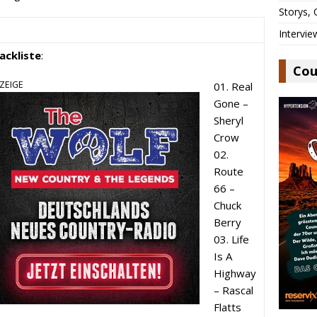
Storys,
Intervie
ackliste
:
Cou
ZEIGE
01. Real
Gone –
Sheryl
Crow
02.
Route
66 –
Chuck
Berry
03. Life
Is A
Highway
– Rascal
Flatts