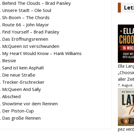
. Behind The Clouds – Brad Paisley
Let
. Unsere Stadt – Ole Soul
. Sh-Boom – The Chords
. Route 66 – John Mayor
. Find Yourself – Brad Paisley
. Das Eröffnungsrennen
. McQueen ist verschwunden
. My Heart Would Know – Hank Williams
. Bessie
Ella Lan
. Sand ist kein Asphalt
„Choosin
. Die neue Straße
aller Zei
. Trecker-Erschrecker
7. August
. McQueen And Sally
. Abschied
. Showtime vor dem Rennen
. Der Piston-Cup
. Das große Rennen
pez verö