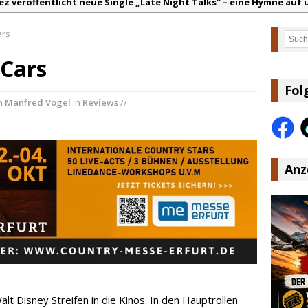
ez veröffentlicht neue Single „Late Night Talks“ – eine Hymne au
andy Travis veröffentlicht mit „I Don’t Care“ einen weiteren Schat
ars
Such
anke für Euer Vertrauen: Country.de erreicht täglich rund 10.000 L
 Cars
acey Musgraves entführt Fans mit neuem Video zu „Mexico Honey“
arter Faith mit brandneuem Musikvideo zu „Pearl Handled Pistol“
Fol
n
Manfred Vogel
in
Reviews
//
lla Langley schreibt Musikgeschichte: „Choosin‘ Texas“ gehört zu d
Anz
t Disney Streifen in die Kinos. In den Hauptrollen