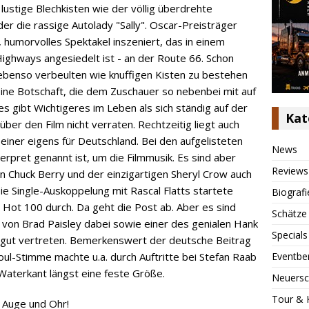
lustige Blechkisten wie der völlig überdrehte
 die rassige Autolady "Sally". Oscar-Preisträger
, humorvolles Spektakel inszeniert, das in einem
ighways angesiedelt ist - an der Route 66. Schon
ebenso verbeulten wie knuffigen Kisten zu bestehen
eine Botschaft, die dem Zuschauer so nebenbei mit auf
s gibt Wichtigeres im Leben als sich ständig auf der
Kat
er den Film nicht verraten. Rechtzeitig liegt auch
einer eigens für Deutschland. Bei den aufgelisteten
News
nterpret genannt ist, um die Filmmusik. Es sind aber
Reviews
n Chuck Berry und der einzigartigen Sheryl Crow auch
ie Single-Auskoppelung mit Rascal Flatts startete
Biografi
's Hot 100 durch. Da geht die Post ab. Aber es sind
Schätze
gs von Brad Paisley dabei sowie einer des genialen Hank
Specials
so gut vertreten. Bemerkenswert der deutsche Beitrag
Eventbe
Soul-Stimme machte u.a. durch Auftritte bei Stefan Raab
 Waterkant längst eine feste Größe.
Neuersc
Tour & 
r Auge und Ohr!