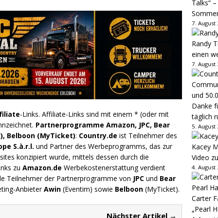
Talks“ –
Sommer
7. August
Randy Tr
einen w
7. August
Danke fü
filiate
-Links. Affiliate-Links sind mit einem * (oder mit
täglich 
nnzeichnet.
Partnerprogramme Amazon, JPC, Bear
5. August
), Belboon (MyTicket)
:
Country.de
ist Teilnehmer des
e S.à.r.l.
und Partner des Werbeprogramms, das zur
Kacey M
ites konzipiert wurde, mittels dessen durch die
Video z
inks zu
Amazon.de
Werbekostenerstattung verdient
4. August
.de Teilnehmer der Partnerprogramme von
JPC
und
Bear
eting-Anbieter
Awin
(Eventim) sowie
Belboon
(MyTicket).
Carter 
„Pearl H
Nächster Artikel →