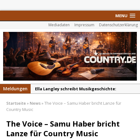
MENU
Mediadaten
Impressum
Datenschutzerklärung
Meldungen
Ella Langley schreibt Musikgeschichte:
„Choosin‘ Texas“ gehört zu den größten Hits
Startseite
»
News
»
The Voice – Samu Haber bricht Lanze für
aller Zeiten
Country Music
pez veröffentlicht neue Single „Late Night
The Voice – Samu Haber bricht
Talks“ – eine Hymne auf unvergessliche
Sommernächte
Lanze für Country Music
Randy Travis veröffentlicht mit „I Don’t Care“