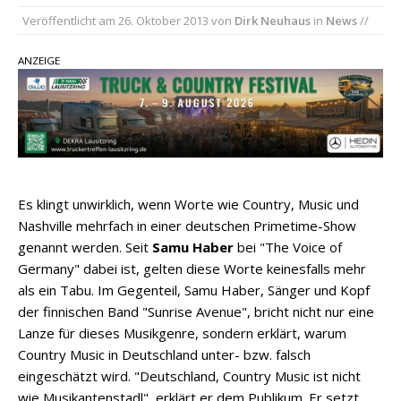
Veröffentlicht am
26. Oktober 2013
von
Dirk Neuhaus
in
News
//
einen weiteren Schatz aus dem Archiv
Danke für Euer Vertrauen: Country.de erreicht
ANZEIGE
täglich rund 10.000 Leser
Kacey Musgraves entführt Fans mit neuem
Video zu „Mexico Honey“
Carly Pearce hinterfragt den ständigen
Vergleich mit anderen
Es klingt unwirklich, wenn Worte wie Country, Music und
Nashville mehrfach in einer deutschen Primetime-Show
genannt werden. Seit
Samu Haber
bei "The Voice of
Germany" dabei ist, gelten diese Worte keinesfalls mehr
als ein Tabu. Im Gegenteil, Samu Haber, Sänger und Kopf
der finnischen Band "Sunrise Avenue", bricht nicht nur eine
Lanze für dieses Musikgenre, sondern erklärt, warum
Country Music in Deutschland unter- bzw. falsch
eingeschätzt wird. "Deutschland, Country Music ist nicht
wie Musikantenstadl", erklärt er dem Publikum. Er setzt