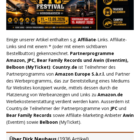
Einige unserer Artikel enthalten s.g.
Affiliate
-Links. Affiliate-
Links sind mit einem * (oder mit einem sichtbaren
Bestellbutton) gekennzeichnet.
Partnerprogramme
Amazon, JPC, Bear Family Records und Awin (Eventim),
Belboon (MyTicket)
:
Country.de
ist Teilnehmer des
Partnerprogramms von
Amazon Europe S.à.r.l.
und Partner
des Werbeprogramms, das zur Bereitstellung eines Mediums
für Websites konzipiert wurde, mittels dessen durch die
Platzierung von Werbeanzeigen und Links zu
Amazon.de
Werbekostenerstattung verdient werden kann. Ausserdem ist
Country.de Teilnehmer der Partnerprogramme von
JPC
und
Bear Family Records
sowie Affiliate-Marketing-Anbieter
Awin
(Eventim) sowie
Belboon
(MyTicket).
Über Dirk Neuhaus
(
1936 Artikel
)